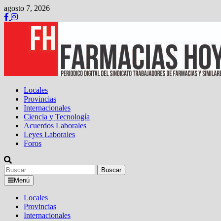
Saltar
agosto 7, 2026
al
contenido
Locales
Provincias
Internacionales
Ciencia y Tecnología
Acuerdos Laborales
Leyes Laborales
Foros
Buscar:
Menú
Locales
Provincias
Internacionales