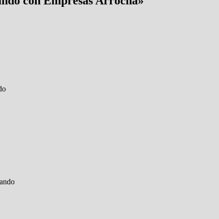
ando con Empresas Arrocha
»
do
tando