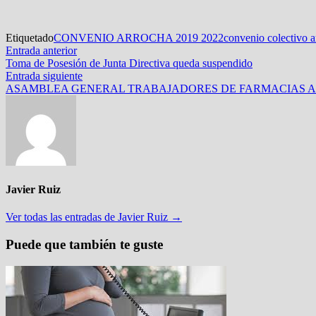
Etiquetado
CONVENIO ARROCHA 2019 2022
convenio colectivo 
Navegación
Entrada
Entrada anterior
anterior:
Toma de Posesión de Junta Directiva queda suspendido
de
Entrada
Entrada siguiente
entradas
siguiente:
ASAMBLEA GENERAL TRABAJADORES DE FARMACIAS AR
Javier Ruiz
Ver todas las entradas de Javier Ruiz →
Puede que también te guste