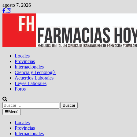
Saltar
agosto 7, 2026
al
contenido
Locales
Provincias
Internacionales
Ciencia y Tecnología
Acuerdos Laborales
Leyes Laborales
Foros
Buscar:
Menú
Locales
Provincias
Internacionales