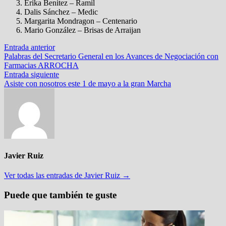
Erika Benitez – Ramil
Dalis Sánchez – Medic
Margarita Mondragon – Centenario
Mario González – Brisas de Arraijan
Navegación
Entrada
Entrada anterior
anterior:
Palabras del Secretario General en los Avances de Negociación con
de
Farmacias ARROCHA
entradas
Entrada
Entrada siguiente
siguiente:
Asiste con nosotros este 1 de mayo a la gran Marcha
Javier Ruiz
Ver todas las entradas de Javier Ruiz →
Puede que también te guste