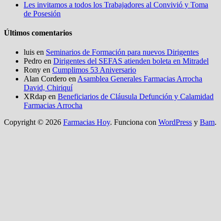
Les invitamos a todos los Trabajadores al Convivió y Toma
de Posesión
Últimos comentarios
luis
en
Seminarios de Formación para nuevos Dirigentes
Pedro
en
Dirigentes del SEFAS atienden boleta en Mitradel
Rony
en
Cumplimos 53 Aniversario
Alan Cordero
en
Asamblea Generales Farmacias Arrocha
David, Chiriquí
XRdap
en
Beneficiarios de Cláusula Defunción y Calamidad
Farmacias Arrocha
Copyright © 2026
Farmacias Hoy
. Funciona con
WordPress
y
Bam
.