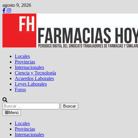
Saltar
agosto 9, 2026
al
contenido
Locales
Provincias
Internacionales
Ciencia y Tecnología
Acuerdos Laborales
Leyes Laborales
Foros
Buscar:
Menú
Locales
Provincias
Internacionales