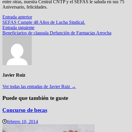
entre otras, nuestra Central CNTP y el SEFAS le saluda en sus 75
Aniversario, felicidades.
Navegación
Entrada
Entrada anterior
anterior:
SEFAS Cumple 48 Años de Lucha Sindical.
de
Entrada
Entrada siguiente
entradas
siguiente:
Beneficiarios de clausula Defunción de Farmacias Arrocha
Javier Ruiz
Ver todas las entradas de Javier Ruiz →
Puede que también te guste
Concurso de becas
febrero 10, 2014