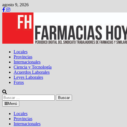
Saltar
agosto 9, 2026
al
contenido
Locales
Provincias
Internacionales
Ciencia y Tecnología
Acuerdos Laborales
Leyes Laborales
Foros
Buscar:
Menú
Locales
Provincias
Internacionales