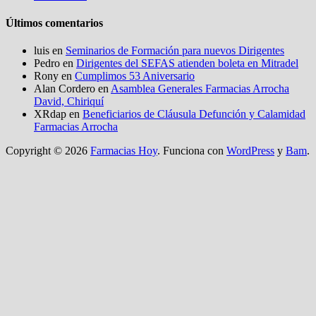
Últimos comentarios
luis
en
Seminarios de Formación para nuevos Dirigentes
Pedro
en
Dirigentes del SEFAS atienden boleta en Mitradel
Rony
en
Cumplimos 53 Aniversario
Alan Cordero
en
Asamblea Generales Farmacias Arrocha
David, Chiriquí
XRdap
en
Beneficiarios de Cláusula Defunción y Calamidad
Farmacias Arrocha
Copyright © 2026
Farmacias Hoy
. Funciona con
WordPress
y
Bam
.