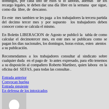
domingos, por cada uno de ellos si lo laboras, además de los
recargo legales, te deben dar una día libre en la semana que sigue,
como día libre, de descanso.
En este mes tambien se les paga a los trabajadores la tercera partida
del decimo tercer mes y por supuesto los trabajadores deben
conocer como se calcula el mismo.
En Boletin LIBERACION de Agosto se publicó la tabla de como
calcular el decimotercer mes, en este mes se publicara como se
pagan los dias nacionales, los domingos, horas extras, esten atentos
a su publicación.
Recomendamos a los trabajadores consultar al sindicato sobre
cualquier duda en el pago de lo antes expresado, para ello tenemos
a su disposicón al compañero Roberto Martínez, quien labora en la
oficina del SEFAS, para todas las consultas .
Navegación
Entrada
Entrada anterior
anterior:
Convocan huelga
de
Entrada
Entrada siguiente
entradas
siguiente:
En defensa de los intoxicados