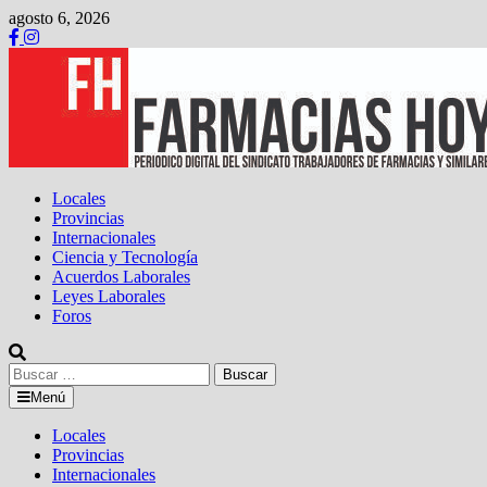
Saltar
agosto 6, 2026
al
contenido
Locales
Provincias
Internacionales
Ciencia y Tecnología
Acuerdos Laborales
Leyes Laborales
Foros
Buscar:
Menú
Locales
Provincias
Internacionales