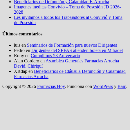
Beneficiarios de Defunción y Calamidad F. Arrocha
Imagenes ineditas Convivio – Toma de Posesión JD 2026-
2028
Les invitamos a todos los Trabajadores al Convivió y Toma
de Posesión
Últimos comentarios
luis
en
Seminarios de Formación para nuevos Dirigentes
Pedro
en
Dirigentes del SEFAS atienden boleta en Mitradel
Rony
en
Cumplimos 53 Aniversario
Alan Cordero
en
Asamblea Generales Farmacias Arrocha
David, Chiriquí
XRdap
en
Beneficiarios de Cláusula Defunción y Calamidad
Farmacias Arrocha
Copyright © 2026
Farmacias Hoy
. Funciona con
WordPress
y
Bam
.