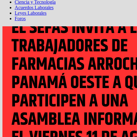
Ciencia y Tecnología
Acuerdos Laborales
Leyes Laborales
Foros