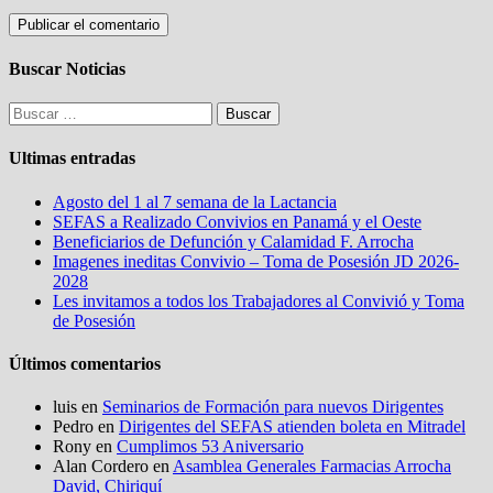
Buscar Noticias
Buscar:
Ultimas entradas
Agosto del 1 al 7 semana de la Lactancia
SEFAS a Realizado Convivios en Panamá y el Oeste
Beneficiarios de Defunción y Calamidad F. Arrocha
Imagenes ineditas Convivio – Toma de Posesión JD 2026-
2028
Les invitamos a todos los Trabajadores al Convivió y Toma
de Posesión
Últimos comentarios
luis
en
Seminarios de Formación para nuevos Dirigentes
Pedro
en
Dirigentes del SEFAS atienden boleta en Mitradel
Rony
en
Cumplimos 53 Aniversario
Alan Cordero
en
Asamblea Generales Farmacias Arrocha
David, Chiriquí