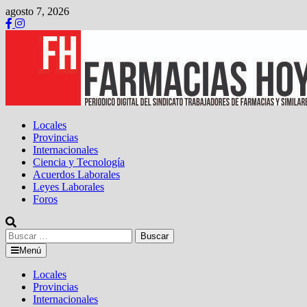
Saltar
agosto 7, 2026
al
contenido
Locales
Provincias
Internacionales
Ciencia y Tecnología
Acuerdos Laborales
Leyes Laborales
Foros
Buscar:
Menú
Locales
Provincias
Internacionales