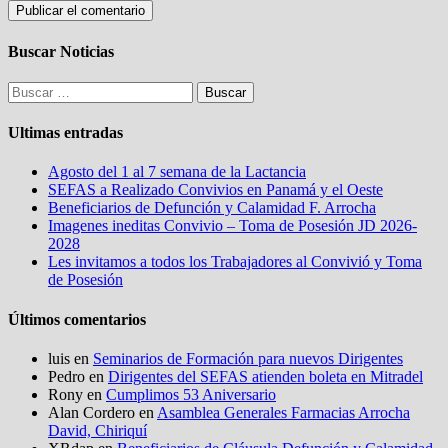
Buscar Noticias
Buscar:
Ultimas entradas
Agosto del 1 al 7 semana de la Lactancia
SEFAS a Realizado Convivios en Panamá y el Oeste
Beneficiarios de Defunción y Calamidad F. Arrocha
Imagenes ineditas Convivio – Toma de Posesión JD 2026-
2028
Les invitamos a todos los Trabajadores al Convivió y Toma
de Posesión
Últimos comentarios
luis
en
Seminarios de Formación para nuevos Dirigentes
Pedro
en
Dirigentes del SEFAS atienden boleta en Mitradel
Rony
en
Cumplimos 53 Aniversario
Alan Cordero
en
Asamblea Generales Farmacias Arrocha
David, Chiriquí