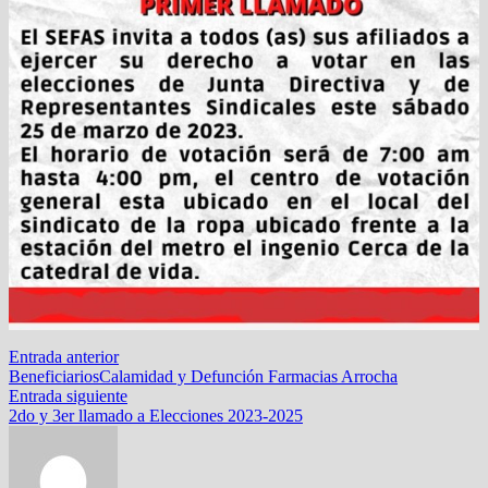
Navegación
Entrada
Entrada anterior
anterior:
BeneficiariosCalamidad y Defunción Farmacias Arrocha
de
Entrada
Entrada siguiente
entradas
siguiente:
2do y 3er llamado a Elecciones 2023-2025