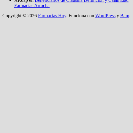
XRdap
en
Beneficiarios de Cláusula Defunción y Calamidad
Farmacias Arrocha
Copyright © 2026
Farmacias Hoy
. Funciona con
WordPress
y
Bam
.