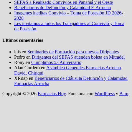
SEFAS a Realizado Convivios en Panamá y el Oeste
Beneficiarios de Defunción y Calamidad F. Arrocha
Imagenes ineditas Convivio – Toma de Posesión JD 2026-
2028
Les invitamos a todos los Trabajadores al Convivió y Toma
de Posesión
Últimos comentarios
luis
en
Seminarios de Formación para nuevos Dirigentes
Pedro
en
Dirigentes del SEFAS atienden boleta en Mitradel
Rony
en
Cumplimos 53 Aniversario
Alan Cordero
en
Asamblea Generales Farmacias Arrocha
David, Chiriquí
XRdap
en
Beneficiarios de Cláusula Defunción y Calamidad
Farmacias Arrocha
Copyright © 2026
Farmacias Hoy
. Funciona con
WordPress
y
Bam
.