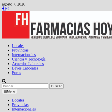
Saltar
agosto 7, 2026
al
contenido
Locales
Provincias
Internacionales
Ciencia y Tecnología
Acuerdos Laborales
Leyes Laborales
Foros
Buscar:
Menú
Locales
Provincias
Internacionales