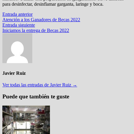
para desinfectar, desinflamar garganta, laringe y boca.
Navegación
Entrada
Entrada anterior
anterior:
Atención a los Ganadores de Becas 2022
de
Entrada
Entrada siguiente
entradas
siguiente:
Iniciamos la entrega de Becas 2022
Javier Ruiz
Ver todas las entradas de Javier Ruiz →
Puede que también te guste