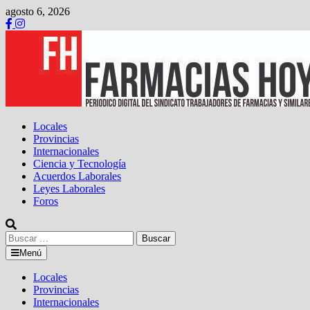
Saltar
agosto 6, 2026
al
contenido
Locales
Provincias
Internacionales
Ciencia y Tecnología
Acuerdos Laborales
Leyes Laborales
Foros
Buscar:
Menú
Locales
Provincias
Internacionales