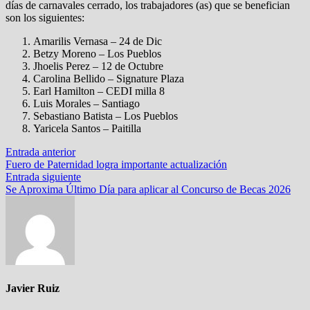
días de carnavales cerrado, los trabajadores (as) que se benefician
son los siguientes:
Amarilis Vernasa – 24 de Dic
Betzy Moreno – Los Pueblos
Jhoelis Perez – 12 de Octubre
Carolina Bellido – Signature Plaza
Earl Hamilton – CEDI milla 8
Luis Morales – Santiago
Sebastiano Batista – Los Pueblos
Yaricela Santos – Paitilla
Navegación
Entrada
Entrada anterior
anterior:
Fuero de Paternidad logra importante actualización
de
Entrada
Entrada siguiente
entradas
siguiente:
Se Aproxima Último Día para aplicar al Concurso de Becas 2026
Javier Ruiz