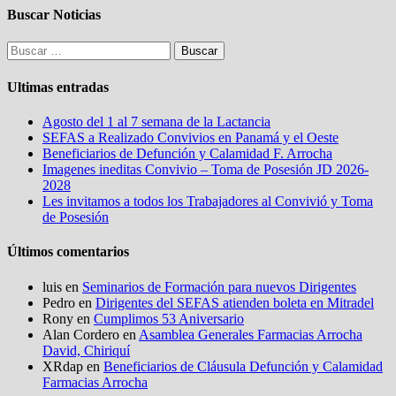
Buscar Noticias
Buscar:
Ultimas entradas
Agosto del 1 al 7 semana de la Lactancia
SEFAS a Realizado Convivios en Panamá y el Oeste
Beneficiarios de Defunción y Calamidad F. Arrocha
Imagenes ineditas Convivio – Toma de Posesión JD 2026-
2028
Les invitamos a todos los Trabajadores al Convivió y Toma
de Posesión
Últimos comentarios
luis
en
Seminarios de Formación para nuevos Dirigentes
Pedro
en
Dirigentes del SEFAS atienden boleta en Mitradel
Rony
en
Cumplimos 53 Aniversario
Alan Cordero
en
Asamblea Generales Farmacias Arrocha
David, Chiriquí
XRdap
en
Beneficiarios de Cláusula Defunción y Calamidad
Farmacias Arrocha