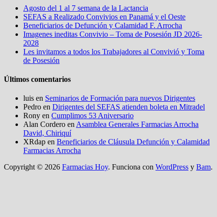
Agosto del 1 al 7 semana de la Lactancia
SEFAS a Realizado Convivios en Panamá y el Oeste
Beneficiarios de Defunción y Calamidad F. Arrocha
Imagenes ineditas Convivio – Toma de Posesión JD 2026-
2028
Les invitamos a todos los Trabajadores al Convivió y Toma
de Posesión
Últimos comentarios
luis
en
Seminarios de Formación para nuevos Dirigentes
Pedro
en
Dirigentes del SEFAS atienden boleta en Mitradel
Rony
en
Cumplimos 53 Aniversario
Alan Cordero
en
Asamblea Generales Farmacias Arrocha
David, Chiriquí
XRdap
en
Beneficiarios de Cláusula Defunción y Calamidad
Farmacias Arrocha
Copyright © 2026
Farmacias Hoy
. Funciona con
WordPress
y
Bam
.