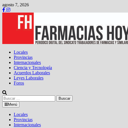
Saltar
agosto 7, 2026
al
contenido
Locales
Provincias
Internacionales
Ciencia y Tecnología
Acuerdos Laborales
Leyes Laborales
Foros
Buscar:
Menú
Locales
Provincias
Internacionales