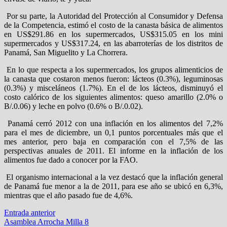
Por su parte, la Autoridad del Protección al Consumidor y Defensa
de la Competencia, estimó el costo de la canasta básica de alimentos
en US$291.86 en los supermercados, US$315.05 en los mini
supermercados y US$317.24, en las abarroterías de los distritos de
Panamá, San Miguelito y La Chorrera.
En lo que respecta a los supermercados, los grupos alimenticios de
la canasta que costaron menos fueron: lácteos (0.3%), leguminosas
(0.3%) y misceláneos (1.7%). En el de los lácteos, disminuyó el
costo calórico de los siguientes alimentos: queso amarillo (2.0% o
B/.0.06) y leche en polvo (0.6% o B/.0.02).
Panamá cerró 2012 con una inflación en los alimentos del 7,2%
para el mes de diciembre, un 0,1 puntos porcentuales más que el
mes anterior, pero baja en comparación con el 7,5% de las
perspectivas anuales de 2011. El informe en la inflación de los
alimentos fue dado a conocer por la FAO.
El organismo internacional a la vez destacó que la inflación general
de Panamá fue menor a la de 2011, para ese año se ubicó en 6,3%,
mientras que el año pasado fue de 4,6%.
Navegación
Entrada
Entrada anterior
anterior:
Asamblea Arrocha Milla 8