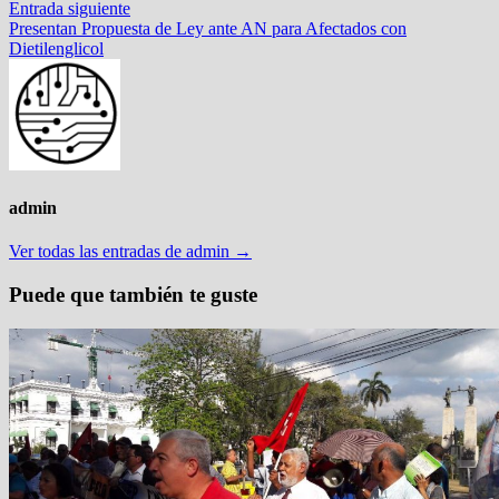
de
Entrada
Entrada siguiente
entradas
siguiente:
Presentan Propuesta de Ley ante AN para Afectados con
Dietilenglicol
admin
Ver todas las entradas de admin →
Puede que también te guste