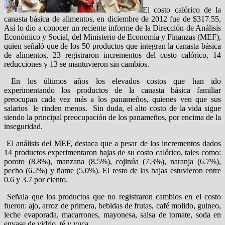
El costo calórico de la
canasta básica de alimentos, en diciembre de 2012 fue de $317.55,
Así lo dio a conocer un reciente informe de la Dirección de Análisis
Económico y Social, del Ministerio de Economía y Finanzas (MEF),
quien señaló que de los 50 productos que integran la canasta básica
de alimentos, 23 registraron incrementos del costo calórico, 14
reducciones y 13 se mantuvieron sin cambios.
En los últimos años los elevados costos que han ido
experimentando los productos de la canasta básica familiar
preocupan cada vez más a los panameños, quienes ven que sus
salarios le rinden menos. Sin duda, el alto costo de la vida sigue
siendo la principal preocupación de los panameños, por encima de la
inseguridad.
El análisis del MEF, destaca que a pesar de los incrementos dados
14 productos experimentaron bajas de su costo calórico, tales como:
poroto (8.8%), manzana (8.5%), cojinúa (7.3%), naranja (6.7%),
pecho (6.2%) y ñame (5.0%). El resto de las bajas estuvieron entre
0.6 y 3.7 por ciento.
Señala que los productos que no registraron cambios en el costo
fueron: ajo, arroz de primera, bebidas de frutas, café molido, guineo,
leche evaporada, macarrones, mayonesa, salsa de tomate, soda en
envase de vidrio, té y yuca.