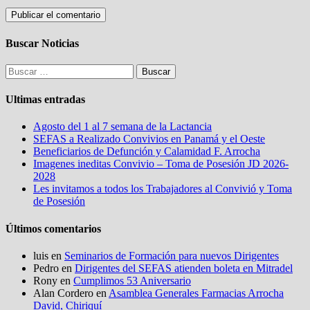
Buscar Noticias
Buscar:
Ultimas entradas
Agosto del 1 al 7 semana de la Lactancia
SEFAS a Realizado Convivios en Panamá y el Oeste
Beneficiarios de Defunción y Calamidad F. Arrocha
Imagenes ineditas Convivio – Toma de Posesión JD 2026-
2028
Les invitamos a todos los Trabajadores al Convivió y Toma
de Posesión
Últimos comentarios
luis
en
Seminarios de Formación para nuevos Dirigentes
Pedro
en
Dirigentes del SEFAS atienden boleta en Mitradel
Rony
en
Cumplimos 53 Aniversario
Alan Cordero
en
Asamblea Generales Farmacias Arrocha
David, Chiriquí