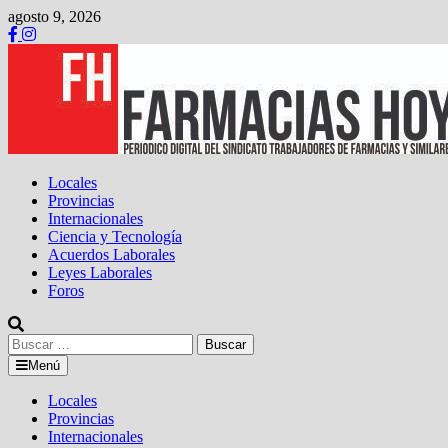
Saltar
agosto 9, 2026
al
contenido
Locales
Provincias
Internacionales
Ciencia y Tecnología
Acuerdos Laborales
Leyes Laborales
Foros
Buscar:
Menú
Locales
Provincias
Internacionales