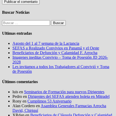
Buscar Noticias
Buscar:
Ultimas entradas
Agosto del 1 al 7 semana de la Lactancia
SEFAS a Realizado Convivios en Panamá y el Oeste
Beneficiarios de Defunción y Calamidad F. Arrocha
Imagenes ineditas Convivio – Toma de Posesión JD 2026-
2028
Les invitamos a todos los Trabajadores al Convivió y Toma
de Posesión
Últimos comentarios
luis
en
Seminarios de Formación para nuevos Dirigentes
Pedro
en
Dirigentes del SEFAS atienden boleta en Mitradel
Rony
en
Cumplimos 53 Aniversario
Alan Cordero
en
Asamblea Generales Farmacias Arrocha
David, Chiriquí
XRdap
en
Beneficiarios de Cláusula Defunción y Calamidad