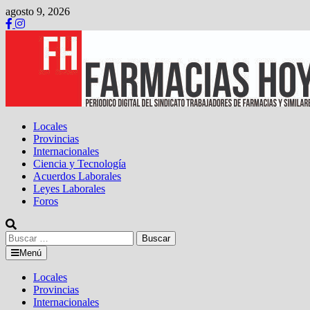
Saltar
agosto 9, 2026
al
contenido
Locales
Provincias
Internacionales
Ciencia y Tecnología
Acuerdos Laborales
Leyes Laborales
Foros
Buscar:
Menú
Locales
Provincias
Internacionales