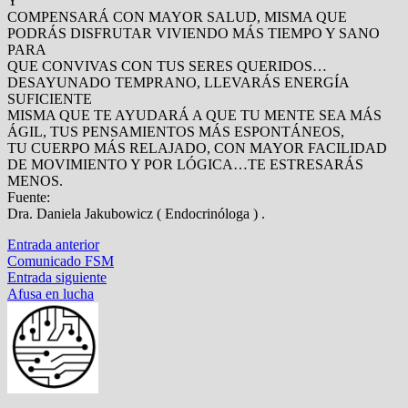
Y
COMPENSARÁ CON MAYOR SALUD, MISMA QUE
PODRÁS DISFRUTAR VIVIENDO MÁS TIEMPO Y SANO
PARA
QUE CONVIVAS CON TUS SERES QUERIDOS…
DESAYUNADO TEMPRANO, LLEVARÁS ENERGÍA
SUFICIENTE
MISMA QUE TE AYUDARÁ A QUE TU MENTE SEA MÁS
ÁGIL, TUS PENSAMIENTOS MÁS ESPONTÁNEOS,
TU CUERPO MÁS RELAJADO, CON MAYOR FACILIDAD
DE MOVIMIENTO Y POR LÓGICA…TE ESTRESARÁS
MENOS.
Fuente:
Dra. Daniela Jakubowicz ( Endocrinóloga ) .
Navegación
Entrada
Entrada anterior
anterior:
Comunicado FSM
de
Entrada
Entrada siguiente
entradas
siguiente:
Afusa en lucha