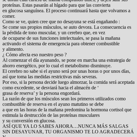
proteínas. Estas pasarán al hígado para que las convierta
en glucosa sanguínea. El proceso continuará hasta que volvamos a
comer.
Como se ve, quien cree que no desayuna se está engañando :
Se come sus propios músculos, se auto devora. La consecuencia es
la pérdida de tono muscular, y un cerebro que, en vez
de ocuparse de sus funciones intelectuales, se pasa la mañana
activando el sistema de emergencia para obtener combustible
y alimento.
¿ Cómo afecta eso nuestro peso ?
Al comenzar el día ayunando, se pone en marcha una estrategia de
ahorro energético, por lo cual el metabolismo disminuye.
El cerebro no sabe si el ayuno será por unas horas o por unos días,
así que toma las medidas restrictivas más severas.
Por eso, si la persona decide luego almorzar, la comida será aceptada
como excedente, se desviará hacia el almacén de ‘
grasa de reserva’ y la persona engordará.
La razón de que los músculos sean los primeros utilizados como
combustible de reserva en el ayuno matutino se debe
a que en las horas de la mañana predomina la hormona cortisol que
estimula la destrucción de las proteínas musculares
y su conversión en glucosa.
ASÍ QUE YA LO SABES AHORA…NUNCA MÁS SALGAS
SIN DESAYUNAR, TU ORGANISMO TE LO AGRADECERÁ