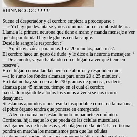
RIIINNNGGGG!!!!!!!!!
Suena el despertador y el cerebro empieza a preocuparse :
—» Ya hay que levantarse y nos comimos todo el combustible’ «…
Llama a la primera neurona que tiene a mano y manda mensaje a ver
qué disponibilidad hay de glucosa en la sangre.
Desde la sangre le responden :’
— Aquí hay azúcar para unos 15 a 20 minutos, nada más’.
El cerebro hace un gesto de duda, y le dice a la neurona mensajera: ‘
—De acuerdo, vayan hablando con el hígado a ver qué tiene en
reserva’.
En el hígado consultan la cuenta de ahorros y responden que :
—a lo sumo los fondos alcanzan para unos 20 a 25 minutos’.
En total no hay sino cerca de 290 gramos de glucosa, es decir,
alcanza para 45 minutos, tiempo en el cual el cerebro
ha estado rogándole a todos los santos a ver si se nos ocurre
desayunar.
Si estamos apurados o nos resulta insoportable comer en la mañana,
el pobre órgano tendrá que ponerse en emergencia:
—‘Alerta máxima: nos están tirando un paquete económico.
Cortisona, hija, saque lo que pueda de las células musculares,
los ligamentos de los huesos y el colágeno de la piel’. La cortisona
pondrá en marcha los mecanismos para que las células
se abran cual cartera de mamá comprando útiles, y dejen salir sus