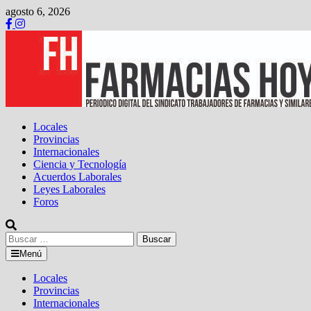
Saltar
agosto 6, 2026
al
contenido
Locales
Provincias
Internacionales
Ciencia y Tecnología
Acuerdos Laborales
Leyes Laborales
Foros
Buscar:
Menú
Locales
Provincias
Internacionales