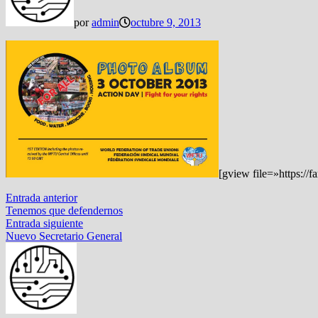
por
admin
octubre 9, 2013
[gview file=»https:
Navegación
Entrada
Entrada anterior
anterior:
Tenemos que defendernos
de
Entrada
Entrada siguiente
entradas
siguiente:
Nuevo Secretario General