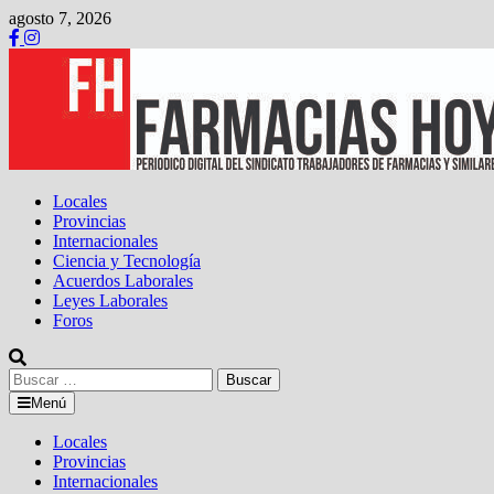
Saltar
agosto 7, 2026
al
contenido
Locales
Provincias
Internacionales
Ciencia y Tecnología
Acuerdos Laborales
Leyes Laborales
Foros
Buscar:
Menú
Locales
Provincias
Internacionales