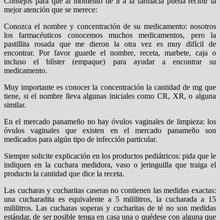
Consejos para que al momento de ir a la farmacia pueda recibir la
mejor atención que se merece:
Conozca el nombre y concentración de su medicamento: nosotros
los farmacéuticos conocemos muchos medicamentos, pero la
pastillita rosada que me dieron la otra vez es muy difícil de
encontrar. Por favor guarde el nombre, receta, marbete, caja o
incluso el blíster (empaque) para ayudar a encontrar su
medicamento.
Muy importante es conocer la concentración la cantidad de mg que
tiene, si el nombre lleva algunas iniciales como CR, XR, o alguna
similar.
En el mercado panameño no hay óvulos vaginales de limpieza: los
óvulos vaginales que existen en el mercado panameño son
medicados para algún tipo de infección particular.
Siempre solicite explicación en los productos pediátricos: pida que le
indiquen en la cuchara medidora, vaso o jeringuilla que traiga el
producto la cantidad que dice la receta.
Las cucharas y cucharitas caseras no contienen las medidas exactas:
una cucharadita es equivalente a 5 mililitros, la cucharada a 15
mililitros. Las cucharas soperas y cucharitas de té no son medidas
estándar, de ser posible tenga en casa una o quédese con alguna que