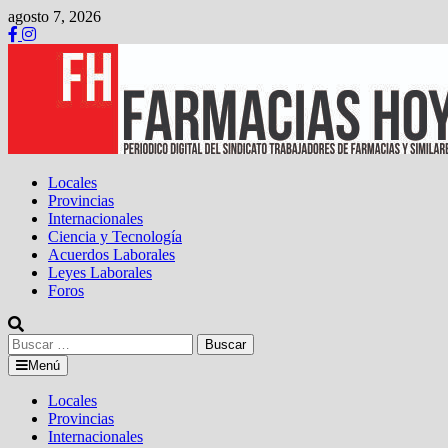
Saltar
agosto 7, 2026
al
contenido
Locales
Provincias
Internacionales
Ciencia y Tecnología
Acuerdos Laborales
Leyes Laborales
Foros
Buscar:
Menú
Locales
Provincias
Internacionales