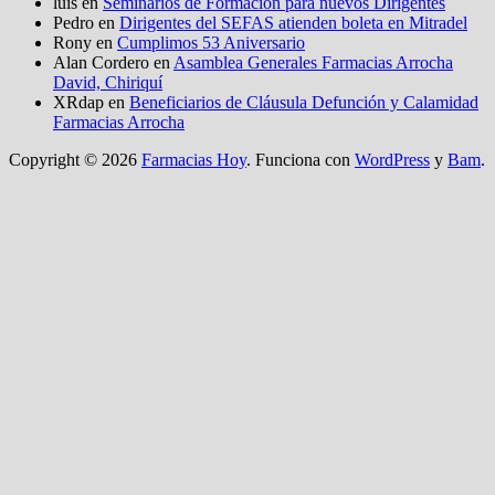
luis
en
Seminarios de Formación para nuevos Dirigentes
Pedro
en
Dirigentes del SEFAS atienden boleta en Mitradel
Rony
en
Cumplimos 53 Aniversario
Alan Cordero
en
Asamblea Generales Farmacias Arrocha
David, Chiriquí
XRdap
en
Beneficiarios de Cláusula Defunción y Calamidad
Farmacias Arrocha
Copyright © 2026
Farmacias Hoy
. Funciona con
WordPress
y
Bam
.