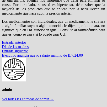
de una alergia, además nos tendremos que tratar para eliminar su
causa. Por otro lado, si usted es hipertenso, debe saber que la
mayoría de los productos que se aplican por la nariz llevan un
medicamento que hace subir la presión arterial.
Los medicamentos son individuales: que un medicamento le sirviera
a algún familiar suyo o algún conocido le dijera que lo tomara, no
significa que en Ud. funcionen igual. Consulte al farmacéutico para
que es, como se usa y si lo puede usar Ud.
Navegación
Entrada
Entrada anterior
anterior:
Día de las madres
de
Entrada
Entrada siguiente
entradas
siguiente:
Ejecutivo anuncia nuevo salario mínimo de B/.624.00
admin
Ver todas las entradas de admin →