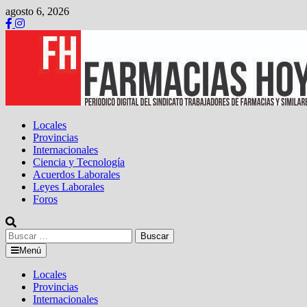
Saltar
agosto 6, 2026
al
contenido
Locales
Provincias
Internacionales
Ciencia y Tecnología
Acuerdos Laborales
Leyes Laborales
Foros
Buscar:
Menú
Locales
Provincias
Internacionales