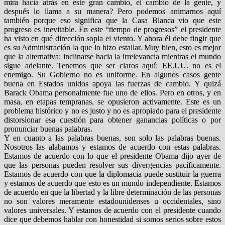
mira hacia atrás en este gran cambio, el cambio de la gente, y
después lo llama a su manera? Pero podemos animarnos aquí
también porque eso significa que la Casa Blanca vio que este
progreso es inevitable. En este “tiempo de progresos” el presidente
ha visto en qué dirección sopla el viento. Y ahora él debe fingir que
es su Administración la que lo hizo estallar. Muy bien, esto es mejor
que la alternativa: inclinarse hacia la irrelevancia mientras el mundo
sigue adelante. Tenemos que ser claros aquí: EE.UU. no es el
enemigo. Su Gobierno no es uniforme. En algunos casos gente
buena en Estados unidos apoya las fuerzas de cambio. Y quizá
Barack Obama personalmente fue uno de ellos. Pero en otros, y en
masa, en etapas tempranas, se opusieron activamente. Este es un
problema histórico y no es justo y no es apropiado para el presidente
distorsionar esa cuestión para obtener ganancias políticas o por
pronunciar buenas palabras.
Y en cuanto a las palabras buenas, son solo las palabras buenas.
Nosotros las alabamos y estamos de acuerdo con estas palabras.
Estamos de acuerdo con lo que el presidente Obama dijo ayer de
que las personas pueden resolver sus divergencias pacíficamente.
Estamos de acuerdo con que la diplomacia puede sustituir la guerra
y estamos de acuerdo que esto es un mundo independiente. Estamos
de acuerdo en que la libertad y la libre determinación de las personas
no son valores meramente estadounidenses u occidentales, sino
valores universales. Y estamos de acuerdo con el presidente cuando
dice que debemos hablar con honestidad si somos serios sobre estos