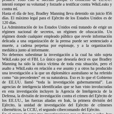
intentó romper su voluntad y forzarle a testificar contra WikiLeaks y
contra mí.
Hasta el día de hoy, Bradley Manning lleva detenido sin juicio 856
días. El máximo legal para el Ejército de los Estados Unidos es de
120 días.
La Administración de los Estados Unidos está tratando de erigir un
régimen nacional de secretos, un régimen de ofuscación. Un
régimen donde cualquier empleado público que revele información
delicada a una organización de la prensa puede ser sentenciado a
muerte, a cadena perpetua por espionaje, y a la organización
mediática junto al informante.
No debemos subestimar la investigación a la cual ha sido sujeta
WikiLeaks por el FBI. Lo único que desearía decir es que Bradley
Manning ha sido la única víctima de toda esta situación, pero el
asalto a WikiLeaks en relación a ese asunto y a otros ha producido
una investigación a la que un diplomático australiano se ha referido
como “sin precedentes” en su naturaleza. Eso es lo que el Gobierno
de EE.UU. llamó “toda la investigación gubernamental”. Las
agencias de inteligencia identificadas que se han visto involucradas
en esta investigación incluyen la Agencia de Inteligencia de la
Defensa, la división de investigación contra el crimen del Ejército de
los EE.UU., las fuerzas aliadas en Irak, la primera división del
Ejército, la unidad de investigación del Ejército de crímenes
cibernéticos, la CCIU, el segundo cibercomando del Ejército.