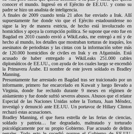
conocer el mundo. Ingresó en el Ejército de EE.UU. y como su
padre se hizo un analista de inteligencia.
A finales de 2009 cuando tenía 21 años fue enviado a Irak. Allí
supuestamente fue donde vio que el Ejército estadounidense no
sigue la ley de manera estricta, de hecho está involucrado en
homicidios y apoya la corrupción política. Se supone que esto fue en
Bagdad en 2010 cuando envió a WikiLeaks, me entregó a mí y de
hecho al mundo, los detalles que mostraban torturas de iraquíes, los
asesinatos de periodistas y las cintas con la información sobre más
de 120.000 homicidios de civiles en Irak y en Afganistán. Está
acusado de haber entregado a WikiLeaks 251.000 cables
diplomáticos de EE.UU., con ayuda de los cuales luego se encendió
la Primavera Árabe. El nombre de este joven soldado es Bradley
Manning.
Presuntamente fue arrestado en Bagdad tras ser traicionado por un
informante, primero fue encarcelado en Kuwait y luego llevado a
Virginia, donde fue recluido durante 9 meses en régimen de
aislamiento y fue donde sufrió severos abusos. Abusos que el relator
Especial de las Naciones Unidas sobre la Tortura, Juan Méndez,
investigó y denunció ante EE.UU. Un portavoz de Hillary Clinton
rechazó estas acusaciones.
Bradley Manning, el que fuera estrella de las ferias de ciencias,
soldado y patriota… fue degradado, maltratado y torturado
psicológicamente por su propio Gobierno. Fue acusado de delitos
penales. Todo esto le sucedió porque el Gobierno de EE.UU.