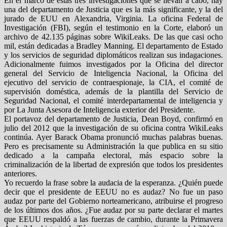
En el marco de estas tres investigaciones que se llevan a cabo, hay
una del departamento de Justicia que es la más significante, y la del
jurado de EUU en Alexandria, Virginia. La oficina Federal de
Investigación (FBI), según el testimonio en la Corte, elaboró un
archivo de 42.135 páginas sobre WikiLeaks. De las que casi ocho
mil, están dedicadas a Bradley Manning. El departamento de Estado
y los servicios de seguridad diplomáticos realizan sus indagaciones.
Adicionalmente fuimos investigados por la Oficina del director
general del Servicio de Inteligencia Nacional, la Oficina del
ejecutivo del servicio de contraespionaje, la CIA, el comité de
supervisión doméstica, además de la plantilla del Servicio de
Seguridad Nacional, el comité interdepartamental de inteligencia y
por La Junta Asesora de Inteligencia exterior del Presidente.
El portavoz del departamento de Justicia, Dean Boyd, confirmó en
julio del 2012 que la investigación de su oficina contra WikiLeaks
continúa. Ayer Barack Obama pronunció muchas palabras buenas.
Pero es precisamente su Administración la que publica en su sitio
dedicado a la campaña electoral, más espacio sobre la
criminalización de la libertad de expresión que todos los presidentes
anteriores.
Yo recuerdo la frase sobre la audacia de la esperanza. ¿Quién puede
decir que el presidente de EEUU no es audaz? No fue un paso
audaz por parte del Gobierno norteamericano, atribuirse el progreso
de los últimos dos años. ¿Fue audaz por su parte declarar el martes
que EEUU respaldó a las fuerzas de cambio, durante la Primavera