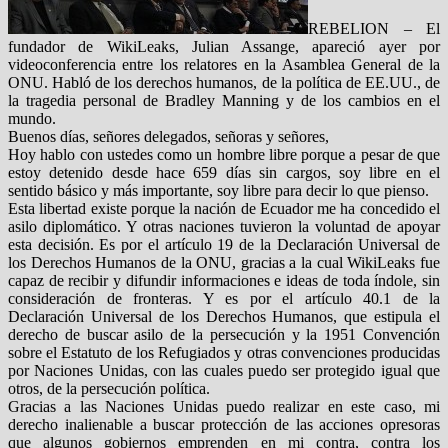
REBELION – El
fundador de WikiLeaks, Julian Assange, apareció ayer por
videoconferencia entre los relatores en la Asamblea General de la
ONU. Habló de los derechos humanos, de la política de EE.UU., de
la tragedia personal de Bradley Manning y de los cambios en el
mundo.
Buenos días, señores delegados, señoras y señores,
Hoy hablo con ustedes como un hombre libre porque a pesar de que
estoy detenido desde hace 659 días sin cargos, soy libre en el
sentido básico y más importante, soy libre para decir lo que pienso.
Esta libertad existe porque la nación de Ecuador me ha concedido el
asilo diplomático. Y otras naciones tuvieron la voluntad de apoyar
esta decisión. Es por el artículo 19 de la Declaración Universal de
los Derechos Humanos de la ONU, gracias a la cual WikiLeaks fue
capaz de recibir y difundir informaciones e ideas de toda índole, sin
consideración de fronteras. Y es por el artículo 40.1 de la
Declaración Universal de los Derechos Humanos, que estipula el
derecho de buscar asilo de la persecución y la 1951 Convención
sobre el Estatuto de los Refugiados y otras convenciones producidas
por Naciones Unidas, con las cuales puedo ser protegido igual que
otros, de la persecución política.
Gracias a las Naciones Unidas puedo realizar en este caso, mi
derecho inalienable a buscar protección de las acciones opresoras
que algunos gobiernos emprenden en mi contra, contra los