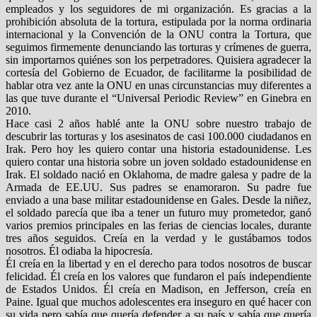
empleados y los seguidores de mi organización. Es gracias a la
prohibición absoluta de la tortura, estipulada por la norma ordinaria
internacional y la Convención de la ONU contra la Tortura, que
seguimos firmemente denunciando las torturas y crímenes de guerra,
sin importarnos quiénes son los perpetradores. Quisiera agradecer la
cortesía del Gobierno de Ecuador, de facilitarme la posibilidad de
hablar otra vez ante la ONU en unas circunstancias muy diferentes a
las que tuve durante el “Universal Periodic Review” en Ginebra en
2010.
Hace casi 2 años hablé ante la ONU sobre nuestro trabajo de
descubrir las torturas y los asesinatos de casi 100.000 ciudadanos en
Irak. Pero hoy les quiero contar una historia estadounidense. Les
quiero contar una historia sobre un joven soldado estadounidense en
Irak. El soldado nació en Oklahoma, de madre galesa y padre de la
Armada de EE.UU. Sus padres se enamoraron. Su padre fue
enviado a una base militar estadounidense en Gales. Desde la niñez,
el soldado parecía que iba a tener un futuro muy prometedor, ganó
varios premios principales en las ferias de ciencias locales, durante
tres años seguidos. Creía en la verdad y le gustábamos todos
nosotros. Él odiaba la hipocresía.
Él creía en la libertad y en el derecho para todos nosotros de buscar
felicidad. Él creía en los valores que fundaron el país independiente
de Estados Unidos. Él creía en Madison, en Jefferson, creía en
Paine. Igual que muchos adolescentes era inseguro en qué hacer con
su vida pero sabía que quería defender a su país y sabía que quería