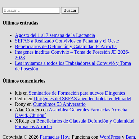
Buscar:
Ultimas entradas
Agosto del 1 al 7 semana de la Lactancia
SEFAS a Realizado Convivios en Panamá y el Oeste
Beneficiarios de Defunción y Calamidad F. Arrocha
Imagenes ineditas Convivio – Toma de Posesión JD 2026-
2028
Les invitamos a todos los Trabajadores al Convivió y Toma
de Posesión
Últimos comentarios
luis
en
Seminarios de Formación para nuevos Dirigentes
Pedro
en
Dirigentes del SEFAS atienden boleta en Mitradel
Rony
en
Cumplimos 53 Aniversario
Alan Cordero
en
Asamblea Generales Farmacias Arrocha
David, Chiriquí
XRdap
en
Beneficiarios de Cláusula Defunción y Calamidad
Farmacias Arrocha
Copyright © 2026
Farmacias Hoy
. Funciona con
WordPress
y
Bam
.