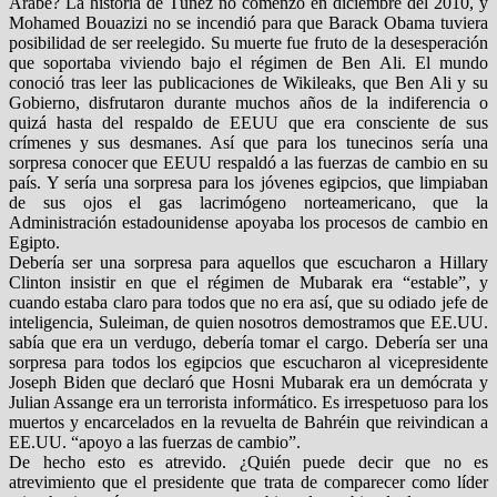
Árabe? La historia de Túnez no comenzó en diciembre del 2010, y
Mohamed Bouazizi no se incendió para que Barack Obama tuviera
posibilidad de ser reelegido. Su muerte fue fruto de la desesperación
que soportaba viviendo bajo el régimen de Ben Ali. El mundo
conoció tras leer las publicaciones de Wikileaks, que Ben Ali y su
Gobierno, disfrutaron durante muchos años de la indiferencia o
quizá hasta del respaldo de EEUU que era consciente de sus
crímenes y sus desmanes. Así que para los tunecinos sería una
sorpresa conocer que EEUU respaldó a las fuerzas de cambio en su
país. Y sería una sorpresa para los jóvenes egipcios, que limpiaban
de sus ojos el gas lacrimógeno norteamericano, que la
Administración estadounidense apoyaba los procesos de cambio en
Egipto.
Debería ser una sorpresa para aquellos que escucharon a Hillary
Clinton insistir en que el régimen de Mubarak era “estable”, y
cuando estaba claro para todos que no era así, que su odiado jefe de
inteligencia, Suleiman, de quien nosotros demostramos que EE.UU.
sabía que era un verdugo, debería tomar el cargo. Debería ser una
sorpresa para todos los egipcios que escucharon al vicepresidente
Joseph Biden que declaró que Hosni Mubarak era un demócrata y
Julian Assange era un terrorista informático. Es irrespetuoso para los
muertos y encarcelados en la revuelta de Bahréin que reivindican a
EE.UU. “apoyo a las fuerzas de cambio”.
De hecho esto es atrevido. ¿Quién puede decir que no es
atrevimiento que el presidente que trata de comparecer como líder