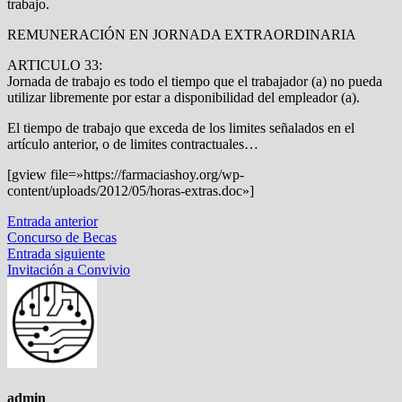
trabajo.
REMUNERACIÓN EN JORNADA EXTRAORDINARIA
ARTICULO 33:
Jornada de trabajo es todo el tiempo que el trabajador (a) no pueda
utilizar libremente por estar a disponibilidad del empleador (a).
El tiempo de trabajo que exceda de los limites señalados en el
artículo anterior, o de limites contractuales…
[gview file=»https://farmaciashoy.org/wp-
content/uploads/2012/05/horas-extras.doc»]
Navegación
Entrada
Entrada anterior
anterior:
Concurso de Becas
de
Entrada
Entrada siguiente
entradas
siguiente:
Invitación a Convivio
admin