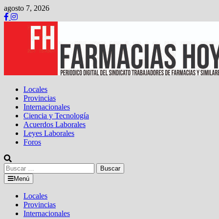
Saltar
agosto 7, 2026
al
contenido
Locales
Provincias
Internacionales
Ciencia y Tecnología
Acuerdos Laborales
Leyes Laborales
Foros
Buscar:
Menú
Locales
Provincias
Internacionales