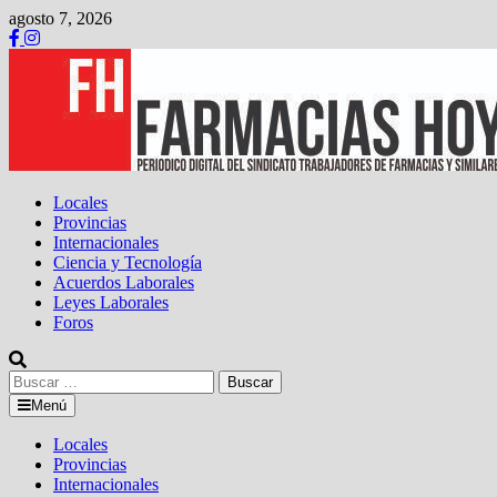
Saltar
agosto 7, 2026
al
contenido
Locales
Provincias
Internacionales
Ciencia y Tecnología
Acuerdos Laborales
Leyes Laborales
Foros
Buscar:
Menú
Locales
Provincias
Internacionales