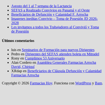
Agosto del 1 al 7 semana de la Lactancia
SEFAS a Realizado Convivios en Panamá y el Oeste
Beneficiarios de Defunción y Calamidad F. Arrocha
Imagenes ineditas Convivio – Toma de Posesión JD 2026-
2028
Les invitamos a todos los Trabajadores al Convivió y Toma
de Posesión
Últimos comentarios
luis
en
Seminarios de Formación para nuevos Dirigentes
Pedro
en
Dirigentes del SEFAS atienden boleta en Mitradel
Rony
en
Cumplimos 53 Aniversario
Alan Cordero
en
Asamblea Generales Farmacias Arrocha
David, Chiriquí
XRdap
en
Beneficiarios de Cláusula Defunción y Calamidad
Farmacias Arrocha
Copyright © 2026
Farmacias Hoy
. Funciona con
WordPress
y
Bam
.