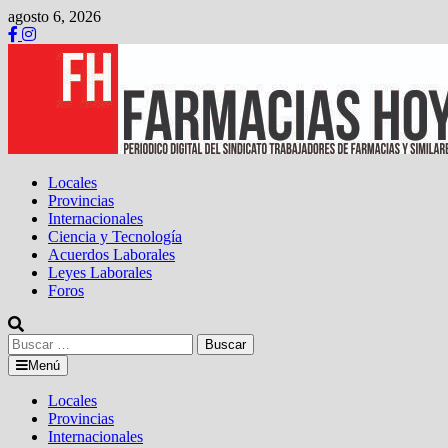
Saltar
agosto 6, 2026
al
contenido
Locales
Provincias
Internacionales
Ciencia y Tecnología
Acuerdos Laborales
Leyes Laborales
Foros
Buscar:
Menú
Locales
Provincias
Internacionales