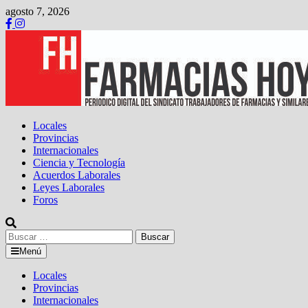
Saltar
agosto 7, 2026
al
contenido
Locales
Provincias
Internacionales
Ciencia y Tecnología
Acuerdos Laborales
Leyes Laborales
Foros
Buscar:
Menú
Locales
Provincias
Internacionales