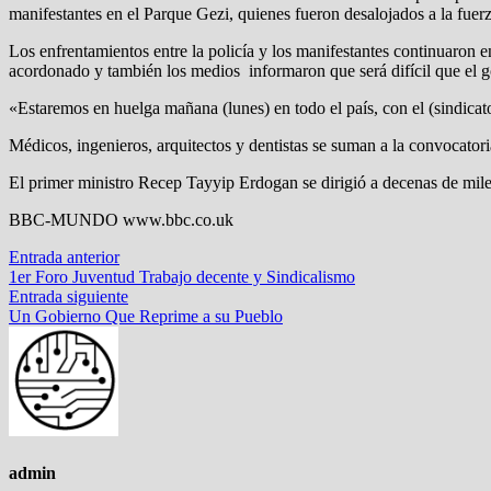
manifestantes en el Parque Gezi, quienes fueron desalojados a la fuer
Los enfrentamientos entre la policía y los manifestantes continuaron 
acordonado y también los medios informaron que será difícil que el g
«Estaremos en huelga mañana (lunes) en todo el país, con el (sindica
Médicos, ingenieros, arquitectos y dentistas se suman a la convocatori
El primer ministro Recep Tayyip Erdogan se dirigió a decenas de miles
BBC-MUNDO www.bbc.co.uk
Navegación
Entrada
Entrada anterior
anterior:
1er Foro Juventud Trabajo decente y Sindicalismo
de
Entrada
Entrada siguiente
entradas
siguiente:
Un Gobierno Que Reprime a su Pueblo
admin