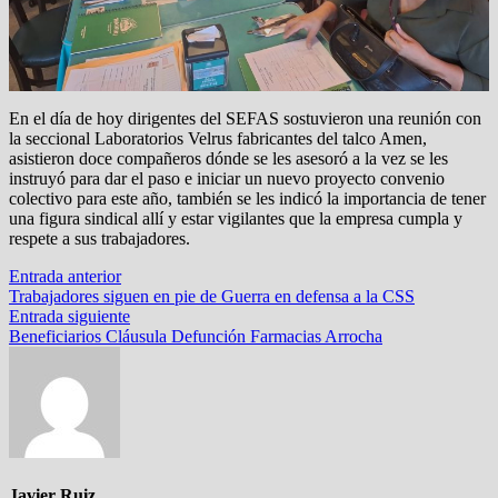
En el día de hoy dirigentes del SEFAS sostuvieron una reunión con
la seccional Laboratorios Velrus fabricantes del talco Amen,
asistieron doce compañeros dónde se les asesoró a la vez se les
instruyó para dar el paso e iniciar un nuevo proyecto convenio
colectivo para este año, también se les indicó la importancia de tener
una figura sindical allí y estar vigilantes que la empresa cumpla y
respete a sus trabajadores.
Navegación
Entrada
Entrada anterior
anterior:
Trabajadores siguen en pie de Guerra en defensa a la CSS
de
Entrada
Entrada siguiente
entradas
siguiente:
Beneficiarios Cláusula Defunción Farmacias Arrocha
Javier Ruiz