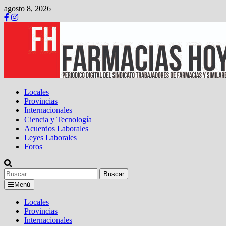
Saltar
agosto 8, 2026
al
contenido
Locales
Provincias
Internacionales
Ciencia y Tecnología
Acuerdos Laborales
Leyes Laborales
Foros
Buscar:
Menú
Locales
Provincias
Internacionales