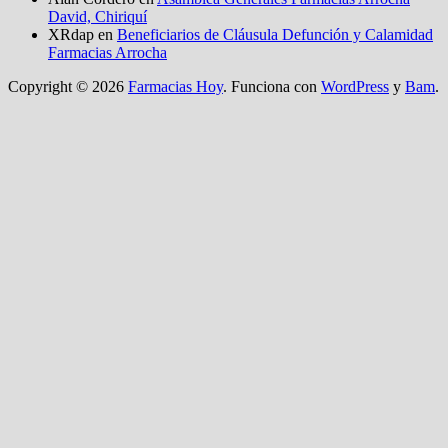
David, Chiriquí
XRdap
en
Beneficiarios de Cláusula Defunción y Calamidad
Farmacias Arrocha
Copyright © 2026
Farmacias Hoy
. Funciona con
WordPress
y
Bam
.