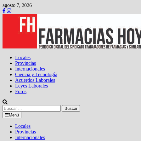
Saltar
agosto 7, 2026
al
contenido
Locales
Provincias
Internacionales
Ciencia y Tecnología
Acuerdos Laborales
Leyes Laborales
Foros
Buscar:
Menú
Locales
Provincias
Internacionales