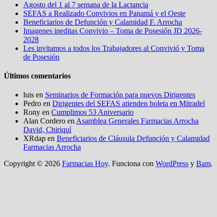
Agosto del 1 al 7 semana de la Lactancia
SEFAS a Realizado Convivios en Panamá y el Oeste
Beneficiarios de Defunción y Calamidad F. Arrocha
Imagenes ineditas Convivio – Toma de Posesión JD 2026-
2028
Les invitamos a todos los Trabajadores al Convivió y Toma
de Posesión
Últimos comentarios
luis
en
Seminarios de Formación para nuevos Dirigentes
Pedro
en
Dirigentes del SEFAS atienden boleta en Mitradel
Rony
en
Cumplimos 53 Aniversario
Alan Cordero
en
Asamblea Generales Farmacias Arrocha
David, Chiriquí
XRdap
en
Beneficiarios de Cláusula Defunción y Calamidad
Farmacias Arrocha
Copyright © 2026
Farmacias Hoy
. Funciona con
WordPress
y
Bam
.