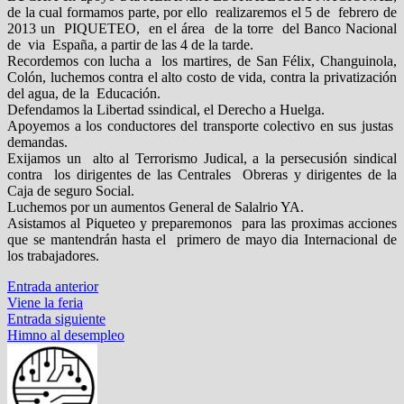
de la cual formamos parte, por ello realizaremos el 5 de febrero de
2013 un PIQUETEO, en el área de la torre del Banco Nacional
de via España, a partir de las 4 de la tarde.
Recordemos con lucha a los martires, de San Félix, Changuinola,
Colón, luchemos contra el alto costo de vida, contra la privatización
del agua, de la Educación.
Defendamos la Libertad ssindical, el Derecho a Huelga.
Apoyemos a los conductores del transporte colectivo en sus justas
demandas.
Exijamos un alto al Terrorismo Judical, a la persecusión sindical
contra los dirigentes de las Centrales Obreras y dirigentes de la
Caja de seguro Social.
Luchemos por un aumentos General de Salalrio YA.
Asistamos al Piqueteo y preparemonos para las proximas acciones
que se mantendrán hasta el primero de mayo dia Internacional de
los trabajadores.
Navegación
Entrada
Entrada anterior
anterior:
Viene la feria
de
Entrada
Entrada siguiente
entradas
siguiente:
Himno al desempleo