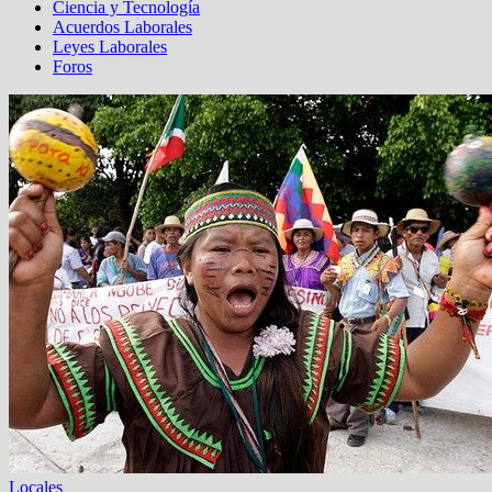
Ciencia y Tecnología
Acuerdos Laborales
Leyes Laborales
Foros
Locales