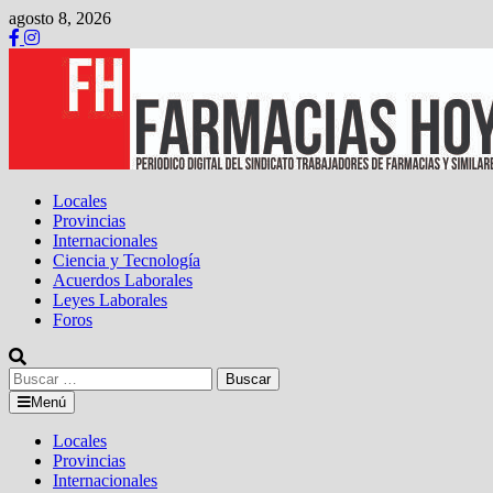
Saltar
agosto 8, 2026
al
contenido
Locales
Provincias
Internacionales
Ciencia y Tecnología
Acuerdos Laborales
Leyes Laborales
Foros
Buscar:
Menú
Locales
Provincias
Internacionales