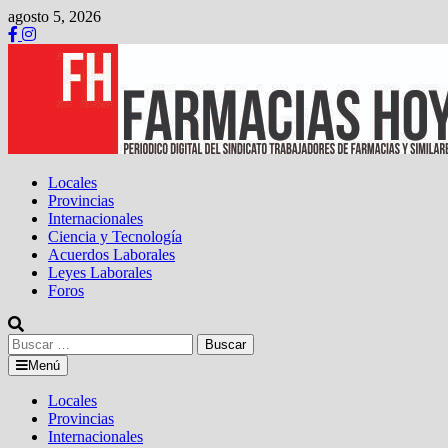
Saltar
agosto 5, 2026
al
contenido
Locales
Provincias
Internacionales
Ciencia y Tecnología
Acuerdos Laborales
Leyes Laborales
Foros
Buscar:
Menú
Locales
Provincias
Internacionales