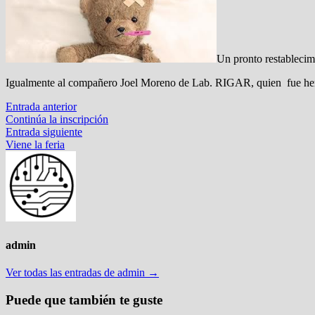
Un pronto restablecim
Igualmente al compañero Joel Moreno de Lab. RIGAR, quien fue herid
Navegación
Entrada
Entrada anterior
anterior:
Continúa la inscripción
de
Entrada
Entrada siguiente
entradas
siguiente:
Viene la feria
admin
Ver todas las entradas de admin →
Puede que también te guste