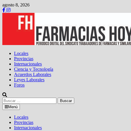
Saltar
agosto 8, 2026
al
contenido
Locales
Provincias
Internacionales
Ciencia y Tecnología
Acuerdos Laborales
Leyes Laborales
Foros
Buscar:
Menú
Locales
Provincias
Internacionales