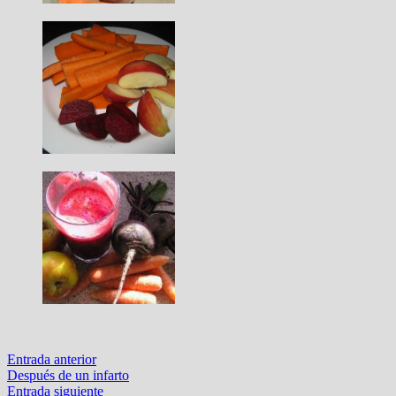
Navegación
Entrada
Entrada anterior
anterior:
Después de un infarto
de
Entrada
Entrada siguiente