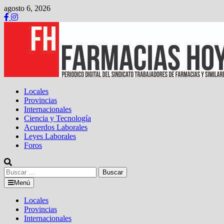
Saltar
agosto 6, 2026
al
contenido
Locales
Provincias
Internacionales
Ciencia y Tecnología
Acuerdos Laborales
Leyes Laborales
Foros
Buscar:
Menú
Locales
Provincias
Internacionales