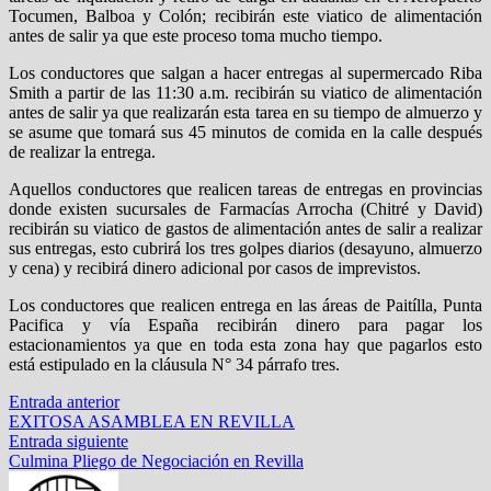
Tocumen, Balboa y Colón; recibirán este viatico de alimentación
antes de salir ya que este proceso toma mucho tiempo.
Los conductores que salgan a hacer entregas al supermercado Riba
Smith a partir de las 11:30 a.m. recibirán su viatico de alimentación
antes de salir ya que realizarán esta tarea en su tiempo de almuerzo y
se asume que tomará sus 45 minutos de comida en la calle después
de realizar la entrega.
Aquellos conductores que realicen tareas de entregas en provincias
donde existen sucursales de Farmacías Arrocha (Chitré y David)
recibirán su viatico de gastos de alimentación antes de salir a realizar
sus entregas, esto cubrirá los tres golpes diarios (desayuno, almuerzo
y cena) y recibirá dinero adicional por casos de imprevistos.
Los conductores que realicen entrega en las áreas de Paitílla, Punta
Pacifica y vía España recibirán dinero para pagar los
estacionamientos ya que en toda esta zona hay que pagarlos esto
está estipulado en la cláusula N° 34 párrafo tres.
Navegación
Entrada
Entrada anterior
anterior:
EXITOSA ASAMBLEA EN REVILLA
de
Entrada
Entrada siguiente
entradas
siguiente:
Culmina Pliego de Negociación en Revilla