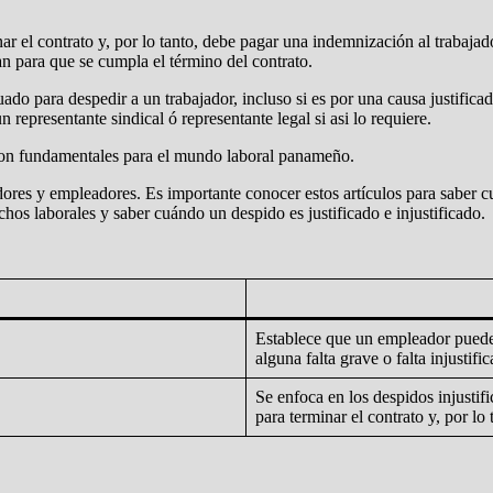
nar el contrato y, por lo tanto, debe pagar una indemnización al trabaja
tan para que se cumpla el término del contrato.
 para despedir a un trabajador, incluso si es por una causa justificada.
 representante sindical ó representante legal si asi lo requiere.
son fundamentales para el mundo laboral panameño.
jadores y empleadores. Es importante conocer estos artículos para saber
chos laborales y saber cuándo un despido es justificado e injustificado.
Establece que un empleador puede d
alguna falta grave o falta injustific
Se enfoca en los despidos injustif
para terminar el contrato y, por lo