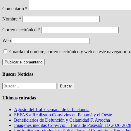
Comentario
*
Nombre
*
Correo electrónico
*
Web
Guarda mi nombre, correo electrónico y web en este navegador p
Buscar Noticias
Buscar:
Ultimas entradas
Agosto del 1 al 7 semana de la Lactancia
SEFAS a Realizado Convivios en Panamá y el Oeste
Beneficiarios de Defunción y Calamidad F. Arrocha
Imagenes ineditas Convivio – Toma de Posesión JD 2026-202
Les invitamos a todos los Trabajadores al Convivió y Toma de