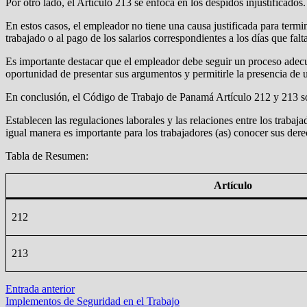
Por otro lado, el Artículo 213 se enfoca en los despidos injustificados.
En estos casos, el empleador no tiene una causa justificada para termi
trabajado o al pago de los salarios correspondientes a los días que fal
Es importante destacar que el empleador debe seguir un proceso adecuado
oportunidad de presentar sus argumentos y permitirle la presencia de un
En conclusión, el Código de Trabajo de Panamá Artículo 212 y 213 
Establecen las regulaciones laborales y las relaciones entre los traba
igual manera es importante para los trabajadores (as) conocer sus dere
Tabla de Resumen:
Artículo
212
213
Navegación
Entrada
Entrada anterior
anterior:
Implementos de Seguridad en el Trabajo