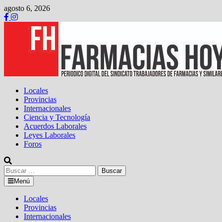
Saltar
agosto 6, 2026
al
contenido
Locales
Provincias
Internacionales
Ciencia y Tecnología
Acuerdos Laborales
Leyes Laborales
Foros
Buscar:
Menú
Locales
Provincias
Internacionales