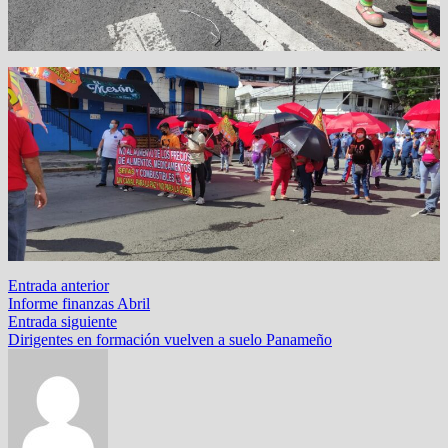
Navegación
Entrada
Entrada anterior
anterior:
Informe finanzas Abril
de
Entrada
Entrada siguiente
entradas
siguiente:
Dirigentes en formación vuelven a suelo Panameño