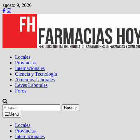
Saltar
agosto 9, 2026
al
contenido
Locales
Provincias
Internacionales
Ciencia y Tecnología
Acuerdos Laborales
Leyes Laborales
Foros
Buscar:
Menú
Locales
Provincias
Internacionales