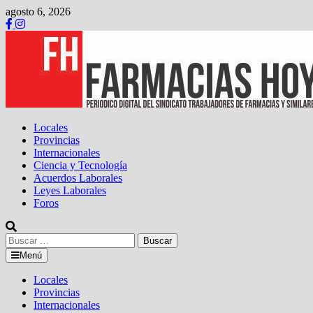
Saltar
agosto 6, 2026
al
contenido
Locales
Provincias
Internacionales
Ciencia y Tecnología
Acuerdos Laborales
Leyes Laborales
Foros
Buscar:
Menú
Locales
Provincias
Internacionales