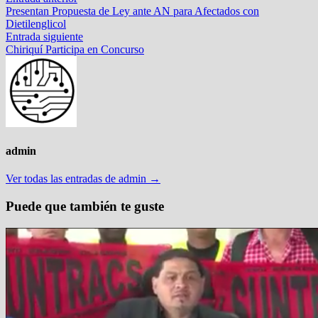
Navegación
anterior:
Presentan Propuesta de Ley ante AN para Afectados con
de
Dietilenglicol
entradas
Entrada
Entrada siguiente
siguiente:
Chiriquí Participa en Concurso
admin
Ver todas las entradas de admin →
Puede que también te guste