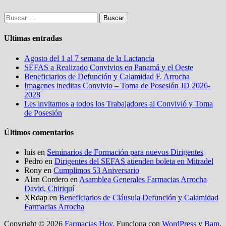
Buscar:
Ultimas entradas
Agosto del 1 al 7 semana de la Lactancia
SEFAS a Realizado Convivios en Panamá y el Oeste
Beneficiarios de Defunción y Calamidad F. Arrocha
Imagenes ineditas Convivio – Toma de Posesión JD 2026-
2028
Les invitamos a todos los Trabajadores al Convivió y Toma
de Posesión
Últimos comentarios
luis
en
Seminarios de Formación para nuevos Dirigentes
Pedro
en
Dirigentes del SEFAS atienden boleta en Mitradel
Rony
en
Cumplimos 53 Aniversario
Alan Cordero
en
Asamblea Generales Farmacias Arrocha
David, Chiriquí
XRdap
en
Beneficiarios de Cláusula Defunción y Calamidad
Farmacias Arrocha
Copyright © 2026
Farmacias Hoy
. Funciona con
WordPress
y
Bam
.