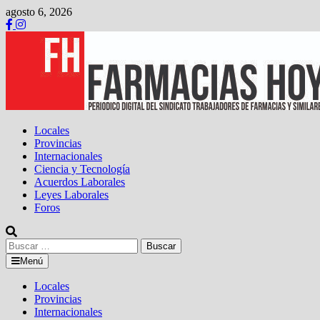
Saltar
agosto 6, 2026
al
contenido
Locales
Provincias
Internacionales
Ciencia y Tecnología
Acuerdos Laborales
Leyes Laborales
Foros
Buscar:
Menú
Locales
Provincias
Internacionales