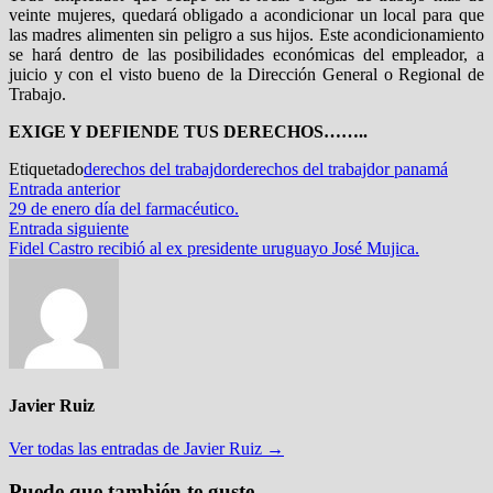
veinte mujeres, quedará obligado a acondicionar un local para que
las madres alimenten sin peligro a sus hijos. Este acondicionamiento
se hará dentro de las posibilidades económicas del empleador, a
juicio y con el visto bueno de la Dirección General o Regional de
Trabajo.
EXIGE Y DEFIENDE TUS DERECHOS……..
Etiquetado
derechos del trabajdor
derechos del trabajdor panamá
Navegación
Entrada
Entrada anterior
anterior:
29 de enero día del farmacéutico.
de
Entrada
Entrada siguiente
entradas
siguiente:
Fidel Castro recibió al ex presidente uruguayo José Mujica.
Javier Ruiz
Ver todas las entradas de Javier Ruiz →
Puede que también te guste