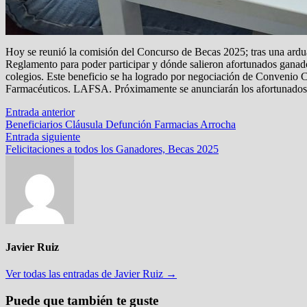
Hoy se reunió la comisión del Concurso de Becas 2025; tras una ardua 
Reglamento para poder participar y dónde salieron afortunados ganador
colegios. Este beneficio se ha logrado por negociación de Convenio
Farmacéuticos. LAFSA. Próximamente se anunciarán los afortunados
Navegación
Entrada
Entrada anterior
anterior:
Beneficiarios Cláusula Defunción Farmacias Arrocha
de
Entrada
Entrada siguiente
entradas
siguiente:
Felicitaciones a todos los Ganadores, Becas 2025
Javier Ruiz
Ver todas las entradas de Javier Ruiz →
Puede que también te guste