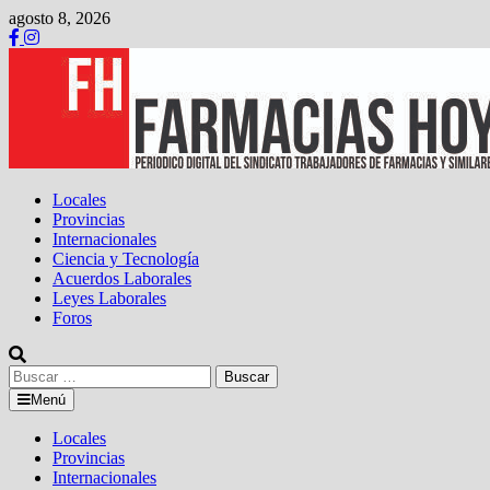
Saltar
agosto 8, 2026
al
contenido
Locales
Provincias
Internacionales
Ciencia y Tecnología
Acuerdos Laborales
Leyes Laborales
Foros
Buscar:
Menú
Locales
Provincias
Internacionales