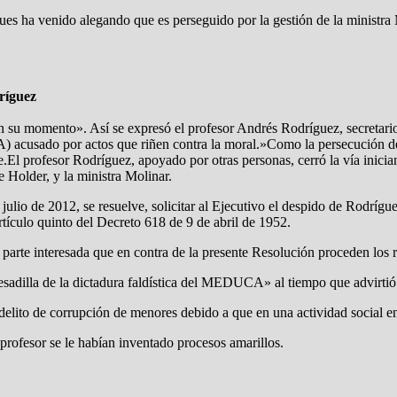
pues ha venido alegando que es perseguido por la gestión de la ministra 
ríguez
en su momento». Así se expresó el profesor Andrés Rodríguez, secretar
cusado por actos que riñen contra la moral.»Como la persecución de l
e.El profesor Rodríguez, apoyado por otras personas, cerró la vía inici
e Holder, y la ministra Molinar.
 julio de 2012, se resuelve, solicitar al Ejecutivo el despido de Rodrí
rtículo quinto del Decreto 618 de 9 de abril de 1952.
parte interesada que en contra de la presente Resolución proceden los 
sadilla de la dictadura faldística del MEDUCA» al tiempo que advirtió q
 delito de corrupción de menores debido a que en una actividad social 
profesor se le habían inventado procesos amarillos.