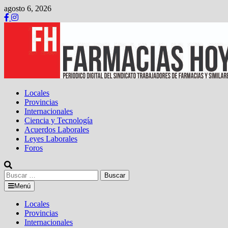
Saltar
agosto 6, 2026
al
contenido
Locales
Provincias
Internacionales
Ciencia y Tecnología
Acuerdos Laborales
Leyes Laborales
Foros
Buscar:
Menú
Locales
Provincias
Internacionales