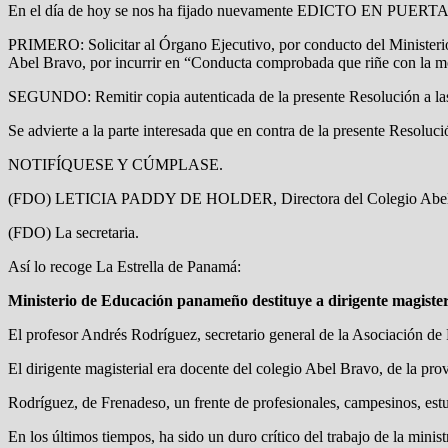
En el día de hoy se nos ha fijado nuevamente EDICTO EN PUERTA 
PRIMERO: Solicitar al Órgano Ejecutivo, por conducto del Ministe
Abel Bravo, por incurrir en “Conducta comprobada que riñe con la mor
SEGUNDO: Remitir copia autenticada de la presente Resolución a las 
Se advierte a la parte interesada que en contra de la presente Resoluc
NOTIFÍQUESE Y CÚMPLASE.
(FDO) LETICIA PADDY DE HOLDER, Directora del Colegio Abel
(FDO) La secretaria.
Así lo recoge La Estrella de Panamá:
Ministerio de Educación panameño destituye a dirigente magister
El profesor Andrés Rodríguez, secretario general de la Asociación
El dirigente magisterial era docente del colegio Abel Bravo, de la pr
Rodríguez, de Frenadeso, un frente de profesionales, campesinos, estud
En los últimos tiempos, ha sido un duro crítico del trabajo de la mini