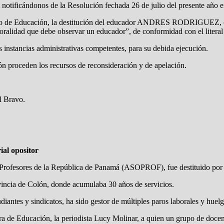
notificándonos de la Resolución fechada 26 de julio del presente
rio de Educación, la destitución del educador ANDRES RODRIGUEZ, co
alidad que debe observar un educador”, de conformidad con el literal c
instancias administrativas competentes, para su debida ejecución.
ión proceden los recursos de reconsideración y de apelación.
 Bravo.
ial opositor
 de Profesores de la República de Panamá (ASOPROF), fue destituido p
ovincia de Colón, donde acumulaba 30 años de servicios.
iantes y sindicatos, ha sido gestor de múltiples paros laborales y huel
stra de Educación, la periodista Lucy Molinar, a quien un grupo de doce