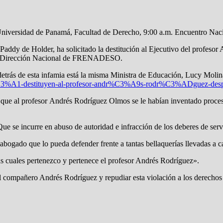
niversidad de Panamá, Facultad de Derecho, 9:00 a.m. Encuentro Nacio
Paddy de Holder, ha solicitado la destitución al Ejecutivo del profeso
la Dirección Nacional de FRENADESO.
trás de esta infamia está la misma Ministra de Educación, Lucy Molina
m%C3%A1-destituyen-al-profesor-andr%C3%A9s-rodr%C3%ADguez-despu
que al profesor Andrés Rodríguez Olmos se le habían inventado proces
ue se incurre en abuso de autoridad e infracción de los deberes de serv
abogado que lo pueda defender frente a tantas bellaquerías llevadas a 
as cuales pertenezco y pertenece el profesor Andrés Rodríguez».
el compañero Andrés Rodríguez y repudiar esta violación a los derecho