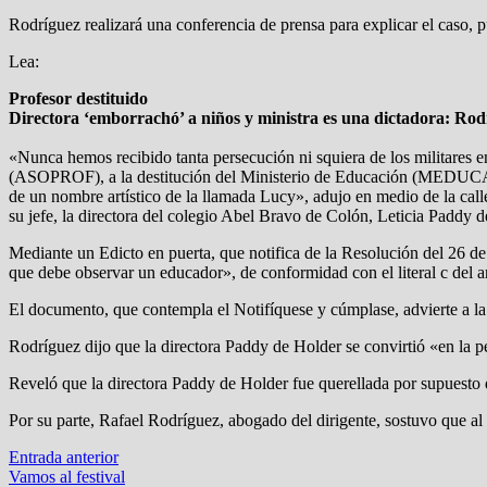
Rodríguez realizará una conferencia de prensa para explicar el caso, 
Lea:
Profesor destituido
Directora ‘emborrachó’ a niños y ministra es una dictadora: Rod
«Nunca hemos recibido tanta persecución ni squiera de los militares 
(ASOPROF), a la destitución del Ministerio de Educación (MEDUCA) a
de un nombre artístico de la llamada Lucy», adujo en medio de la call
su jefe, la directora del colegio Abel Bravo de Colón, Leticia Paddy d
Mediante un Edicto en puerta, que notifica de la Resolución del 26 de
que debe observar un educador», de conformidad con el literal c del a
El documento, que contempla el Notifíquese y cúmplase, advierte a la 
Rodríguez dijo que la directora Paddy de Holder se convirtió «en la pe
Reveló que la directora Paddy de Holder fue querellada por supuesto
Por su parte, Rafael Rodríguez, abogado del dirigente, sostuvo que al 
Navegación
Entrada
Entrada anterior
anterior:
Vamos al festival