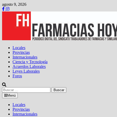
Saltar
agosto 9, 2026
al
contenido
Locales
Provincias
Internacionales
Ciencia y Tecnología
Acuerdos Laborales
Leyes Laborales
Foros
Buscar:
Menú
Locales
Provincias
Internacionales