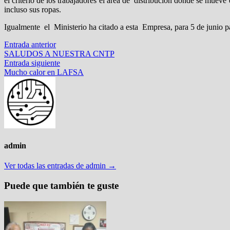
el criterio de los trabajadores el área de distribución donde se mue
incluso sus ropas.
Igualmente el Ministerio ha citado a esta Empresa, para 5 de junio p
Navegación
Entrada
Entrada anterior
anterior:
SALUDOS A NUESTRA CNTP
de
Entrada
Entrada siguiente
entradas
siguiente:
Mucho calor en LAFSA
admin
Ver todas las entradas de admin →
Puede que también te guste