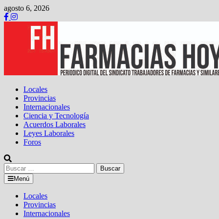
Saltar
agosto 6, 2026
al
contenido
Locales
Provincias
Internacionales
Ciencia y Tecnología
Acuerdos Laborales
Leyes Laborales
Foros
Buscar:
Menú
Locales
Provincias
Internacionales