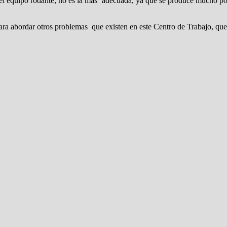
ve el equipo rodante; no es la más adecuada, ya que se produce mucho p
ara abordar otros problemas que existen en este Centro de Trabajo, que