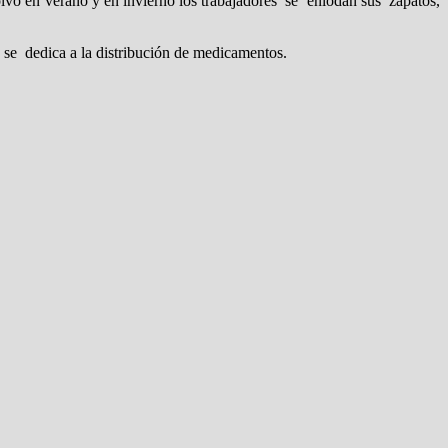
olvo en verano y en invierno los trabajadores se enlodan sus zapatos,
 se dedica a la distribución de medicamentos.