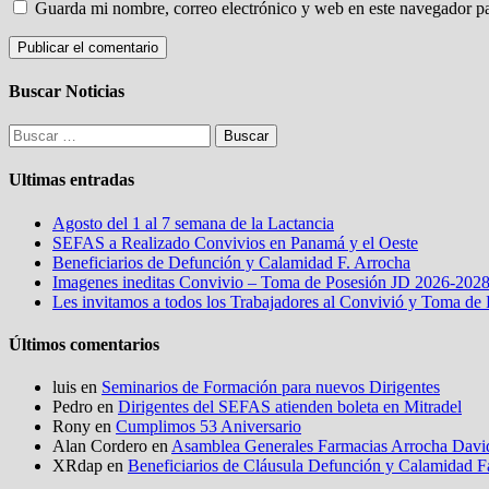
Guarda mi nombre, correo electrónico y web en este navegador p
Buscar Noticias
Buscar:
Ultimas entradas
Agosto del 1 al 7 semana de la Lactancia
SEFAS a Realizado Convivios en Panamá y el Oeste
Beneficiarios de Defunción y Calamidad F. Arrocha
Imagenes ineditas Convivio – Toma de Posesión JD 2026-202
Les invitamos a todos los Trabajadores al Convivió y Toma de
Últimos comentarios
luis
en
Seminarios de Formación para nuevos Dirigentes
Pedro
en
Dirigentes del SEFAS atienden boleta en Mitradel
Rony
en
Cumplimos 53 Aniversario
Alan Cordero
en
Asamblea Generales Farmacias Arrocha David
XRdap
en
Beneficiarios de Cláusula Defunción y Calamidad F