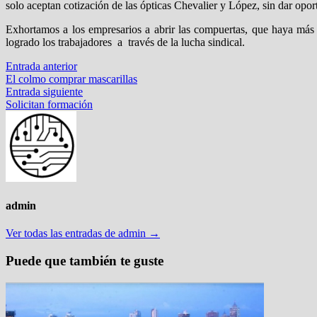
solo aceptan cotización de las ópticas Chevalier y López, sin dar opor
Exhortamos a los empresarios a abrir las compuertas, que haya más 
logrado los trabajadores a través de la lucha sindical.
Navegación
Entrada
Entrada anterior
anterior:
El colmo comprar mascarillas
de
Entrada
Entrada siguiente
entradas
siguiente:
Solicitan formación
admin
Ver todas las entradas de admin →
Puede que también te guste