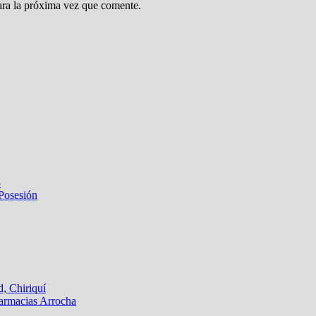
ara la próxima vez que comente.
8
 Posesión
, Chiriquí
armacias Arrocha