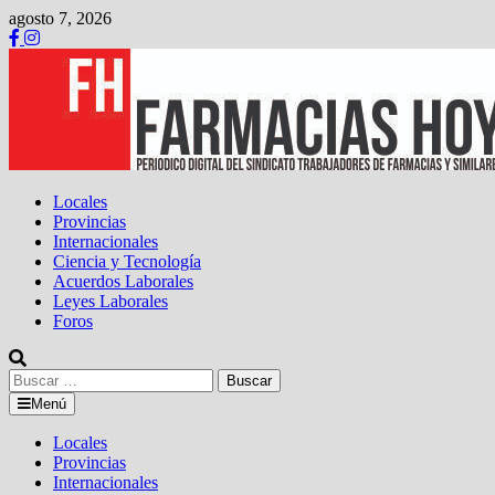
Saltar
agosto 7, 2026
al
contenido
Locales
Provincias
Internacionales
Ciencia y Tecnología
Acuerdos Laborales
Leyes Laborales
Foros
Buscar:
Menú
Locales
Provincias
Internacionales