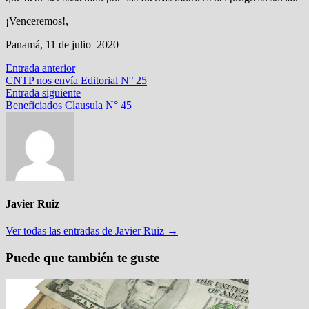
¡Venceremos!,
Panamá, 11 de julio 2020
Navegación
Entrada
Entrada anterior
anterior:
CNTP nos envía Editorial N° 25
de
Entrada
Entrada siguiente
entradas
siguiente:
Beneficiados Clausula N° 45
Javier Ruiz
Ver todas las entradas de Javier Ruiz →
Puede que también te guste