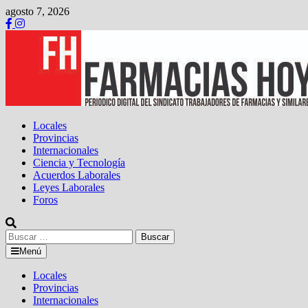
Saltar
agosto 7, 2026
al
contenido
Locales
Provincias
Internacionales
Ciencia y Tecnología
Acuerdos Laborales
Leyes Laborales
Foros
Buscar:
Menú
Locales
Provincias
Internacionales