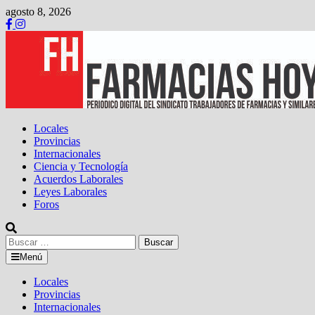
Saltar
agosto 8, 2026
al
contenido
Locales
Provincias
Internacionales
Ciencia y Tecnología
Acuerdos Laborales
Leyes Laborales
Foros
Buscar:
Menú
Locales
Provincias
Internacionales