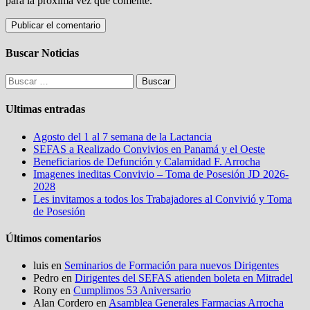
para la próxima vez que comente.
Buscar Noticias
Buscar:
Ultimas entradas
Agosto del 1 al 7 semana de la Lactancia
SEFAS a Realizado Convivios en Panamá y el Oeste
Beneficiarios de Defunción y Calamidad F. Arrocha
Imagenes ineditas Convivio – Toma de Posesión JD 2026-
2028
Les invitamos a todos los Trabajadores al Convivió y Toma
de Posesión
Últimos comentarios
luis
en
Seminarios de Formación para nuevos Dirigentes
Pedro
en
Dirigentes del SEFAS atienden boleta en Mitradel
Rony
en
Cumplimos 53 Aniversario
Alan Cordero
en
Asamblea Generales Farmacias Arrocha