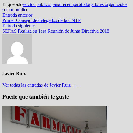
Etiquetado
serctor publico panama en paro
trabajadores organizados
sector publico
Navegación
Entrada
Entrada anterior
anterior:
Primer Consejo de delegados de la CNTP
de
Entrada
Entrada siguiente
entradas
siguiente:
SEFAS Realiza su 1era Reunión de Junta Directiva 2018
Javier Ruiz
Ver todas las entradas de Javier Ruiz →
Puede que también te guste