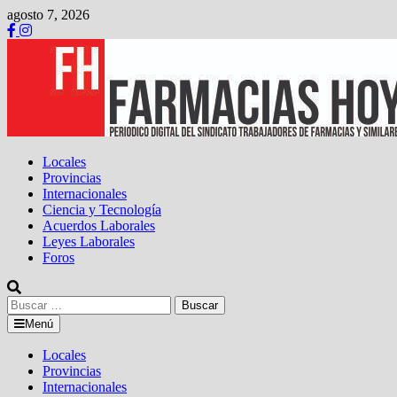
Saltar
agosto 7, 2026
al
contenido
Locales
Provincias
Internacionales
Ciencia y Tecnología
Acuerdos Laborales
Leyes Laborales
Foros
Buscar:
Menú
Locales
Provincias
Internacionales