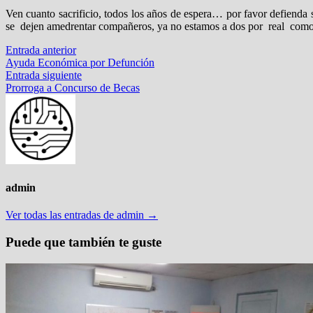
Ven cuanto sacrificio, todos los años de espera… por favor defienda s
se dejen amedrentar compañeros, ya no estamos a dos por real c
Navegación
Entrada
Entrada anterior
anterior:
Ayuda Económica por Defunción
de
Entrada
Entrada siguiente
entradas
siguiente:
Prorroga a Concurso de Becas
admin
Ver todas las entradas de admin →
Puede que también te guste