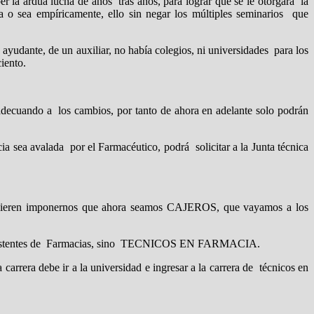
 la ardua lucha de años tras años, para lograr que se le otorgara la
o sea empíricamente, ello sin negar los múltiples seminarios que
 ayudante, de un auxiliar, no había colegios, ni universidades para los
iento.
 adecuando a los cambios, por tanto de ahora en adelante solo podrán
a sea avalada por el Farmacéutico, podrá solicitar a la Junta técnica
eren imponernos que ahora seamos CAJEROS, que vayamos a los
más asistentes de Farmacias, sino TECNICOS EN FARMACIA.
ra debe ir a la universidad e ingresar a la carrera de técnicos en