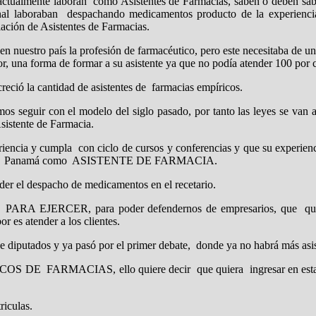
actualmente laboran como Asistentes de Farmacias, saben o deben saber
nal laboraban despachando medicamentos producto de la experiencia 
ación de Asistentes de Farmacias.
 en nuestro país la profesión de farmacéutico, pero este necesitaba de un
or, una forma de formar a su asistente ya que no podía atender 100 por c
reció la cantidad de asistentes de farmacias empíricos.
os seguir con el modelo del siglo pasado, por tanto las leyes se van
sistente de Farmacia.
riencia y cumpla con ciclo de cursos y conferencias y que su experienci
ública de Panamá como ASISTENTE DE FARMACIA.
der el despacho de medicamentos en el recetario.
 PARA EJERCER, para poder defendernos de empresarios, que qui
or es atender a los clientes.
ea de diputados y ya pasó por el primer debate, donde ya no habrá 
S DE FARMACIAS, ello quiere decir que quiera ingresar en esta carre
riculas.