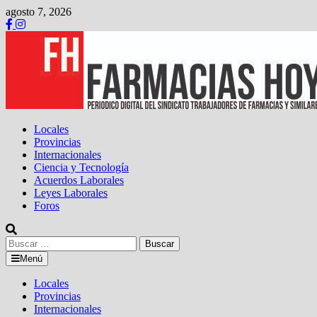
Saltar
agosto 7, 2026
al
contenido
Locales
Provincias
Internacionales
Ciencia y Tecnología
Acuerdos Laborales
Leyes Laborales
Foros
Buscar:
Menú
Locales
Provincias
Internacionales