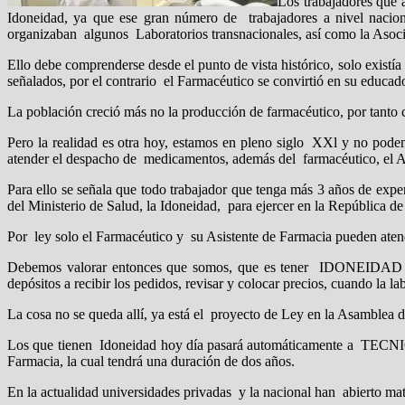
Los trabajadores que 
Idoneidad, ya que ese gran número de trabajadores a nivel nacio
organizaban algunos Laboratorios transnacionales, así como la Asoci
Ello debe comprenderse desde el punto de vista histórico, solo existía
señalados, por el contrario el Farmacéutico se convirtió en su educad
La población creció más no la producción de farmacéutico, por tanto c
Pero la realidad es otra hoy, estamos en pleno siglo XXl y no podem
atender el despacho de medicamentos, además del farmacéutico, el A
Para ello se señala que todo trabajador que tenga más 3 años de expe
del Ministerio de Salud, la Idoneidad, para ejercer en la Rep
Por ley solo el Farmacéutico y su Asistente de Farmacia pueden aten
Debemos valorar entonces que somos, que es tener IDONEIDAD
depósitos a recibir los pedidos, revisar y colocar precios, cuando la lab
La cosa no se queda allí, ya está el proyecto de Ley en la Asambl
Los que tienen Idoneidad hoy día pasará automáticamente a TECNICO
Farmacia, la cual tendrá una duración de dos años.
En la actualidad universidades privadas y la nacional han abierto mat