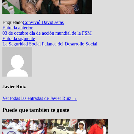
Etiquetado
Convivió David sefas
Navegación
Entrada
Entrada anterior
anterior:
03 de octubre día de acción mundial de la FSM
de
Entrada
Entrada siguiente
entradas
siguiente:
La Seguridad Social Palanca del Desarrollo Social
Javier Ruiz
Ver todas las entradas de Javier Ruiz →
Puede que también te guste