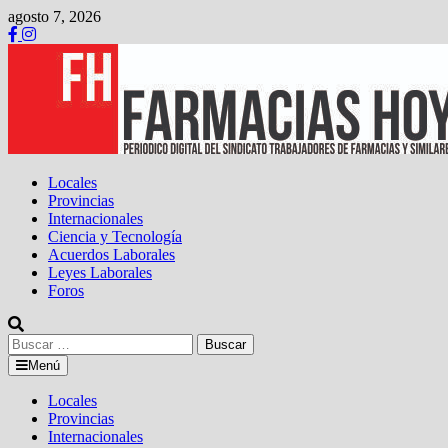
Saltar
agosto 7, 2026
al
contenido
Locales
Provincias
Internacionales
Ciencia y Tecnología
Acuerdos Laborales
Leyes Laborales
Foros
Buscar:
Menú
Locales
Provincias
Internacionales