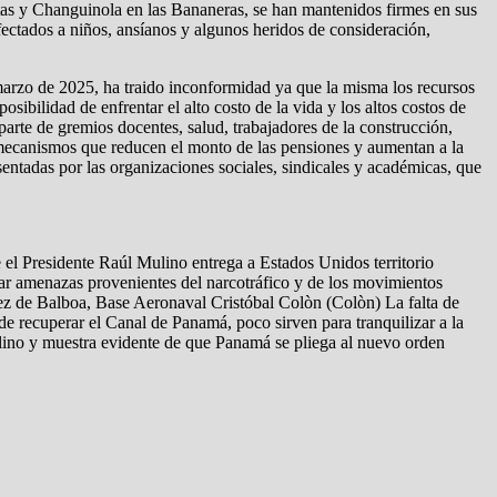
altas y Changuinola en las Bananeras, se han mantenidos firmes en sus
fectados a niños, ansíanos y algunos heridos de consideración,
marzo de 2025, ha traido inconformidad ya que la misma los recursos
sibilidad de enfrentar el alto costo de la vida y los altos costos de
parte de gremios docentes, salud, trabajadores de la construcción,
r mecanismos que reducen el monto de las pensiones y aumentan a la
entadas por las organizaciones sociales, sindicales y académicas, que
 el Presidente Raúl Mulino entrega a Estados Unidos territorio
tar amenazas provenientes del narcotráfico y de los movimientos
z de Balboa, Base Aeronaval Cristóbal Colòn (Colòn) La falta de
de recuperar el Canal de Panamá, poco sirven para tranquilizar a la
ulino y muestra evidente de que Panamá se pliega al nuevo orden