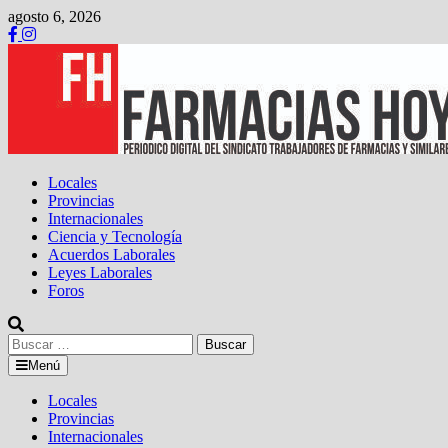
Saltar
agosto 6, 2026
al
contenido
Locales
Provincias
Internacionales
Ciencia y Tecnología
Acuerdos Laborales
Leyes Laborales
Foros
Buscar:
Menú
Locales
Provincias
Internacionales