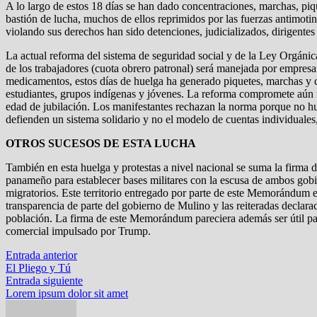
A lo largo de estos 18 días se han dado concentraciones, marchas, piqu
bastión de lucha, muchos de ellos reprimidos por las fuerzas antimoti
violando sus derechos han sido detenciones, judicializados, dirigentes
La actual reforma del sistema de seguridad social y de la Ley Orgáni
de los trabajadores (cuota obrero patronal) será manejada por empresari
medicamentos, estos días de huelga ha generado piquetes, marchas y cie
estudiantes, grupos indígenas y jóvenes. La reforma compromete aún má
edad de jubilación. Los manifestantes rechazan la norma porque no hub
defienden un sistema solidario y no el modelo de cuentas individuales,
OTROS SUCESOS DE ESTA LUCHA
También en esta huelga y protestas a nivel nacional se suma la firma
panameño para establecer bases militares con la escusa de ambos gobi
migratorios. Este territorio entregado por parte de este Memorándu
transparencia de parte del gobierno de Mulino y las reiteradas declara
población. La firma de este Memorándum pareciera además ser útil par
comercial impulsado por Trump.
Navegación
Entrada
Entrada anterior
anterior:
El Pliego y Tú
de
Entrada
Entrada siguiente
entradas
siguiente:
Lorem ipsum dolor sit amet