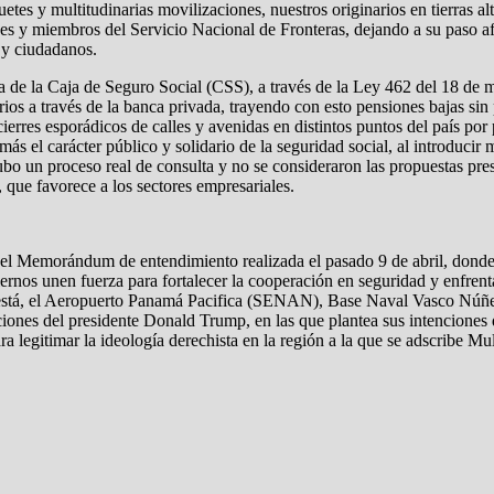
etes y multitudinarias movilizaciones, nuestros originarios en tierras 
nes y miembros del Servicio Nacional de Fronteras, dejando a su paso a
 y ciudadanos.
ca de la Caja de Seguro Social (CSS), a través de la Ley 462 del 18 de 
os a través de la banca privada, trayendo con esto pensiones bajas sin po
rres esporádicos de calles y avenidas en distintos puntos del país por 
s el carácter público y solidario de la seguridad social, al introduci
o un proceso real de consulta y no se consideraron las propuestas pres
 que favorece a los sectores empresariales.
 del Memorándum de entendimiento realizada el pasado 9 de abril, donde
ernos unen fuerza para fortalecer la cooperación en seguridad y enfren
m está, el Aeropuerto Panamá Pacifica (SENAN), Base Naval Vasco Núñe
ciones del presidente Donald Trump, en las que plantea sus intenciones 
a legitimar la ideología derechista en la región a la que se adscribe M