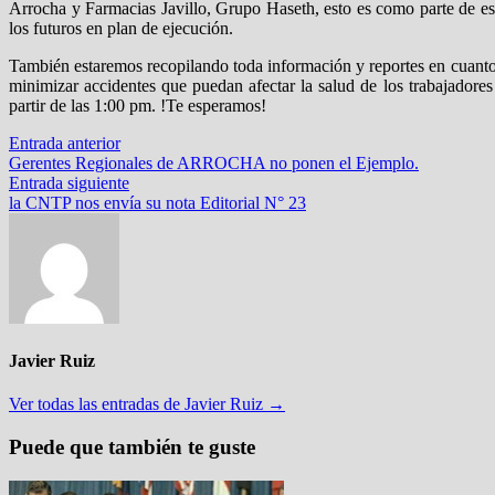
Arrocha y Farmacias Javillo, Grupo Haseth, esto es como parte de est
los futuros en plan de ejecución.
También estaremos recopilando toda información y reportes en cuanto a
minimizar accidentes que puedan afectar la salud de los trabajadores 
partir de las 1:00 pm. !Te esperamos!
Navegación
Entrada
Entrada anterior
anterior:
Gerentes Regionales de ARROCHA no ponen el Ejemplo.
de
Entrada
Entrada siguiente
entradas
siguiente:
la CNTP nos envía su nota Editorial N° 23
Javier Ruiz
Ver todas las entradas de Javier Ruiz →
Puede que también te guste