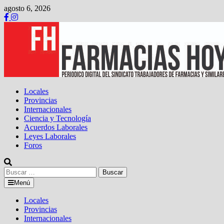
Saltar
agosto 6, 2026
al
contenido
Locales
Provincias
Internacionales
Ciencia y Tecnología
Acuerdos Laborales
Leyes Laborales
Foros
Buscar:
Menú
Locales
Provincias
Internacionales