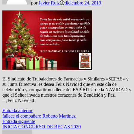
por
Javier Ruiz
diciembre 24, 2019
El Sindicato de Trabajadores de Farmacias y Similares «SEFAS» y
su Junta Directiva les desea Feliz Navidad que en este día de
celebración y compartir nos llene del ESPÍRITU de la NAVIDAD y
que el Señor invada nuestros corazones de Bendición y Paz.
– ¡Feliz Navidad!
Navegación
Entrada
Entrada anterior
anterior:
fallece el compañero Roberto Martinez
de
Entrada
Entrada siguiente
entradas
siguiente:
INICIA CONCURSO DE BECAS 2020