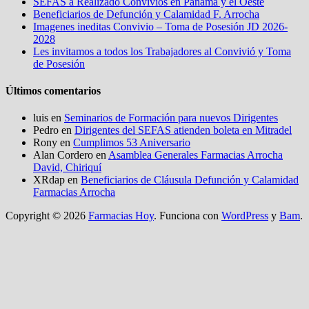
SEFAS a Realizado Convivios en Panamá y el Oeste
Beneficiarios de Defunción y Calamidad F. Arrocha
Imagenes ineditas Convivio – Toma de Posesión JD 2026-
2028
Les invitamos a todos los Trabajadores al Convivió y Toma
de Posesión
Últimos comentarios
luis
en
Seminarios de Formación para nuevos Dirigentes
Pedro
en
Dirigentes del SEFAS atienden boleta en Mitradel
Rony
en
Cumplimos 53 Aniversario
Alan Cordero
en
Asamblea Generales Farmacias Arrocha
David, Chiriquí
XRdap
en
Beneficiarios de Cláusula Defunción y Calamidad
Farmacias Arrocha
Copyright © 2026
Farmacias Hoy
. Funciona con
WordPress
y
Bam
.