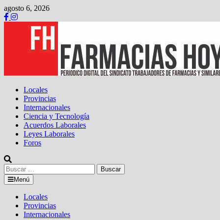
Saltar
agosto 6, 2026
al
contenido
Locales
Provincias
Internacionales
Ciencia y Tecnología
Acuerdos Laborales
Leyes Laborales
Foros
Buscar:
Menú
Locales
Provincias
Internacionales