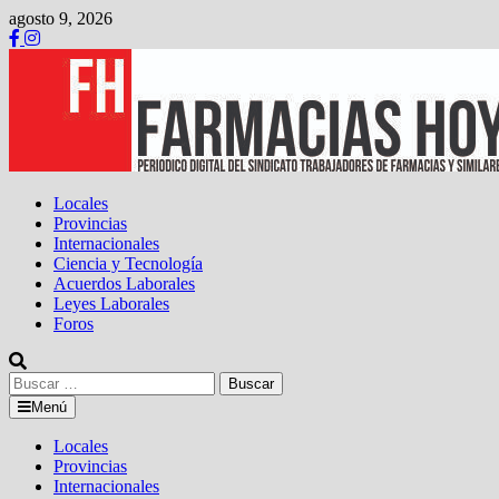
Saltar
agosto 9, 2026
al
contenido
Locales
Provincias
Internacionales
Ciencia y Tecnología
Acuerdos Laborales
Leyes Laborales
Foros
Buscar:
Menú
Locales
Provincias
Internacionales