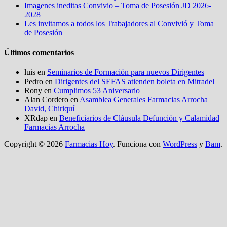
Imagenes ineditas Convivio – Toma de Posesión JD 2026-
2028
Les invitamos a todos los Trabajadores al Convivió y Toma
de Posesión
Últimos comentarios
luis
en
Seminarios de Formación para nuevos Dirigentes
Pedro
en
Dirigentes del SEFAS atienden boleta en Mitradel
Rony
en
Cumplimos 53 Aniversario
Alan Cordero
en
Asamblea Generales Farmacias Arrocha
David, Chiriquí
XRdap
en
Beneficiarios de Cláusula Defunción y Calamidad
Farmacias Arrocha
Copyright © 2026
Farmacias Hoy
. Funciona con
WordPress
y
Bam
.