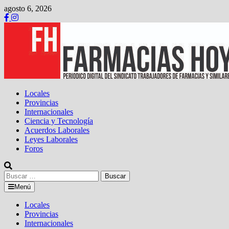
Saltar
agosto 6, 2026
al
contenido
Locales
Provincias
Internacionales
Ciencia y Tecnología
Acuerdos Laborales
Leyes Laborales
Foros
Buscar:
Menú
Locales
Provincias
Internacionales