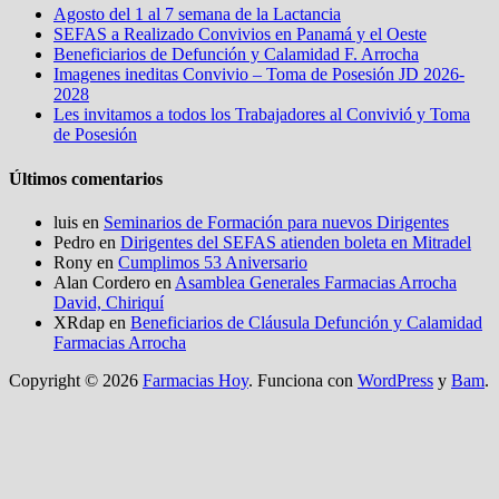
Agosto del 1 al 7 semana de la Lactancia
SEFAS a Realizado Convivios en Panamá y el Oeste
Beneficiarios de Defunción y Calamidad F. Arrocha
Imagenes ineditas Convivio – Toma de Posesión JD 2026-
2028
Les invitamos a todos los Trabajadores al Convivió y Toma
de Posesión
Últimos comentarios
luis
en
Seminarios de Formación para nuevos Dirigentes
Pedro
en
Dirigentes del SEFAS atienden boleta en Mitradel
Rony
en
Cumplimos 53 Aniversario
Alan Cordero
en
Asamblea Generales Farmacias Arrocha
David, Chiriquí
XRdap
en
Beneficiarios de Cláusula Defunción y Calamidad
Farmacias Arrocha
Copyright © 2026
Farmacias Hoy
. Funciona con
WordPress
y
Bam
.