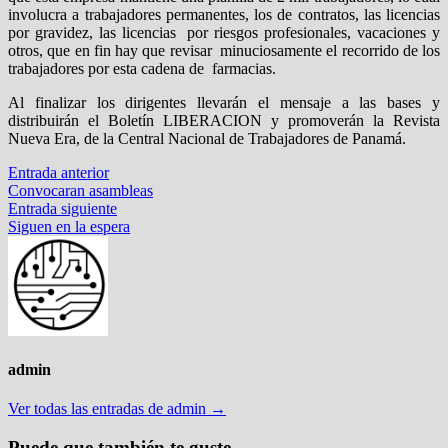
involucra a trabajadores permanentes, los de contratos, las licencias
por gravidez, las licencias por riesgos profesionales, vacaciones y
otros, que en fin hay que revisar minuciosamente el recorrido de los
trabajadores por esta cadena de farmacias.
Al finalizar los dirigentes llevarán el mensaje a las bases y
distribuirán el Boletín LIBERACION y promoverán la Revista
Nueva Era, de la Central Nacional de Trabajadores de Panamá.
Navegación
Entrada
Entrada anterior
anterior:
Convocaran asambleas
de
Entrada
Entrada siguiente
entradas
siguiente:
Siguen en la espera
admin
Ver todas las entradas de admin →
Puede que también te guste