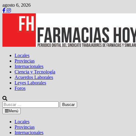
Saltar
agosto 6, 2026
al
contenido
Locales
Provincias
Internacionales
Ciencia y Tecnología
Acuerdos Laborales
Leyes Laborales
Foros
Buscar:
Menú
Locales
Provincias
Internacionales