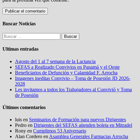
Buscar Noticias
Buscar:
Ultimas entradas
Agosto del 1 al 7 semana de la Lactancia
SEFAS a Realizado Convivios en Panamá y el Oeste
Beneficiarios de Defunción y Calamidad F. Arrocha
Imagenes ineditas Convivio – Toma de Posesión JD 2026-
2028
Les invitamos a todos los Trabajadores al Convivió y Toma
de Posesión
Últimos comentarios
luis
en
Seminarios de Formación para nuevos Dirigentes
Pedro
en
Dirigentes del SEFAS atienden boleta en Mitradel
Rony
en
Cumplimos 53 Aniversario
Alan Cordero
en
Asamblea Generales Farmacias Arrocha