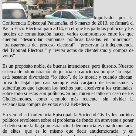
Impulsado por la
Conferencia Episcopal Panameña, el 6 marzo de 2013, se firmará el
Pacto Ético Electoral para 2014, en el que los partidos políticos y los
medios de comunicación hacen varios compromisos entre los que
cuentan “desarrollar campañas políticas basadas en principios”,
“transparencia del proceso electoral”, “preservar la independencia
del Tribunal Electoral” y “evitar actos de clientelismo y compra de
votos”.
Es un propósito noble, de buenas intenciones; pero ilusorio. Nuestro
sistema de administración de justicia se caracteriza porque “lo legal”
está bastante divorciado “lo ético”, de lo moral; y cuando chocan,
priva lo legal que casi siempre está cargado de tecnicismos y
subterfugios que ignoran los hechos para absolver a los criminales,
sobre todo si estos son políticos. Si no, miren el fallo en caso de los
Chellojamones, como ejemplo más reciente, sin olvidar la
escandalosa compra de votos en El Bebedero.
En verdad la Conferencia Episcopal, la Sociedad Civil y los partidos
políticos revolotean sobre el problema de fondo sin atreverse a poner
el dedo sobre la llaga: nuestra actual democracia es una democracia
de elites, que es lo mismo que decir antidemocracia: y en