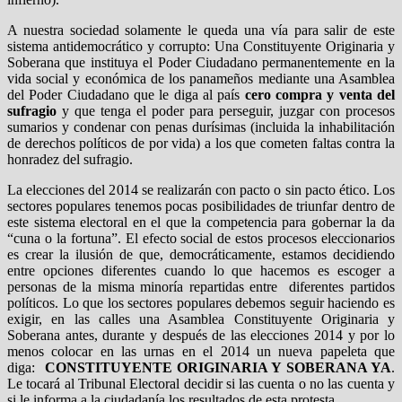
A nuestra sociedad solamente le queda una vía para salir de este
sistema antidemocrático y corrupto: Una Constituyente Originaria y
Soberana que instituya el Poder Ciudadano permanentemente en la
vida social y económica de los panameños mediante una Asamblea
del Poder Ciudadano que le diga al país
cero compra y venta del
sufragio
y que tenga el poder para perseguir, juzgar con procesos
sumarios y condenar con penas durísimas (incluida la inhabilitación
de derechos políticos de por vida) a los que cometen faltas contra la
honradez del sufragio.
La elecciones del 2014 se realizarán con pacto o sin pacto ético. Los
sectores populares tenemos pocas posibilidades de triunfar dentro de
este sistema electoral en el que la competencia para gobernar la da
“cuna o la fortuna”. El efecto social de estos procesos eleccionarios
es crear la ilusión de que, democráticamente, estamos decidiendo
entre opciones diferentes cuando lo que hacemos es escoger a
personas de la misma minoría repartidas entre diferentes partidos
políticos. Lo que los sectores populares debemos seguir haciendo es
exigir, en las calles una Asamblea Constituyente Originaria y
Soberana antes, durante y después de las elecciones 2014 y por lo
menos colocar en las urnas en el 2014 un nueva papeleta que
diga:
CONSTITUYENTE ORIGINARIA Y SOBERANA YA
.
Le tocará al Tribunal Electoral decidir si las cuenta o no las cuenta y
si le informa a la ciudadanía los resultados de esta protesta.