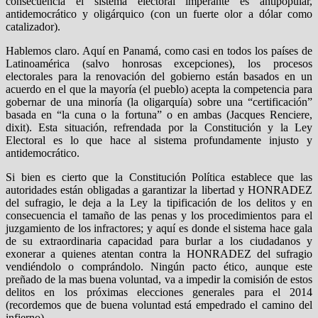
consecuencia el sistema electoral imperante es antipopular,
antidemocrático y oligárquico (con un fuerte olor a dólar como
catalizador).
Hablemos claro. Aquí en Panamá, como casi en todos los países de
Latinoamérica (salvo honrosas excepciones), los procesos
electorales para la renovación del gobierno están basados en un
acuerdo en el que la mayoría (el pueblo) acepta la competencia para
gobernar de una minoría (la oligarquía) sobre una “certificación”
basada en “la cuna o la fortuna” o en ambas (Jacques Renciere,
dixit). Esta situación, refrendada por la Constitución y la Ley
Electoral es lo que hace al sistema profundamente injusto y
antidemocrático.
Si bien es cierto que la Constitución Política establece que las
autoridades están obligadas a garantizar la libertad y HONRADEZ
del sufragio, le deja a la Ley la tipificación de los delitos y en
consecuencia el tamaño de las penas y los procedimientos para el
juzgamiento de los infractores; y aquí es donde el sistema hace gala
de su extraordinaria capacidad para burlar a los ciudadanos y
exonerar a quienes atentan contra la HONRADEZ del sufragio
vendiéndolo o comprándolo. Ningún pacto ético, aunque este
preñado de la mas buena voluntad, va a impedir la comisión de estos
delitos en los próximas elecciones generales para el 2014
(recordemos que de buena voluntad está empedrado el camino del
infierno).