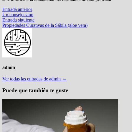
Navegación
Entrada
Entrada anterior
anterior:
Un consejo sano
de
Entrada
Entrada siguiente
entradas
siguiente:
Propiedades Curativas de la Sábila (aloe vera)
admin
Ver todas las entradas de admin →
Puede que también te guste