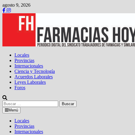
Saltar
agosto 9, 2026
al
contenido
Locales
Provincias
Internacionales
Ciencia y Tecnología
Acuerdos Laborales
Leyes Laborales
Foros
Buscar:
Menú
Locales
Provincias
Internacionales