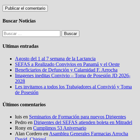
Buscar Noticias
Buscar:
Ultimas entradas
Agosto del 1 al 7 semana de la Lactancia
SEFAS a Realizado Convivios en Panamá y el Oeste
Beneficiarios de Defunción y Calamidad F. Arrocha
Imagenes ineditas Convivio – Toma de Posesión JD 2026-
2028
Les invitamos a todos los Trabajadores al Convivió y Toma
de Posesión
Últimos comentarios
luis
en
Seminarios de Formación para nuevos Dirigentes
Pedro
en
Dirigentes del SEFAS atienden boleta en Mitradel
Rony
en
Cumplimos 53 Aniversario
Alan Cordero
en
Asamblea Generales Farmacias Arrocha
David, Chiriquí