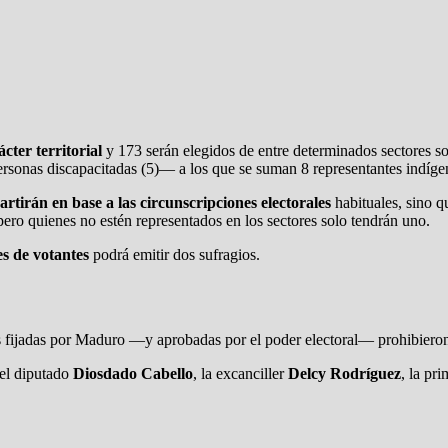
cter territorial
y 173 serán elegidos de entre determinados sectores so
ersonas discapacitadas (5)— a los que se suman 8 representantes indíge
artirán en base a las circunscripciones electorales
habituales, sino qu
, pero quienes no estén representados en los sectores solo tendrán uno.
es de votantes
podrá emitir dos sufragios.
s fijadas por Maduro —y aprobadas por el poder electoral— prohibieron c
 el diputado
Diosdado Cabello
, la excanciller
Delcy Rodríguez
, la pr