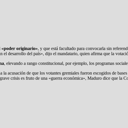
l «poder originario»
, y que está facultado para convocarla sin refere
l desarrollo del país», dijo el mandatario, quien afirma que la votación
na
, elevando a rango constitucional, por ejemplo, los programas sociale
 a la acusación de que los votantes gremiales fueron escogidos de base
 grave crisis es fruto de una «guerra económica», Maduro dice que la Con