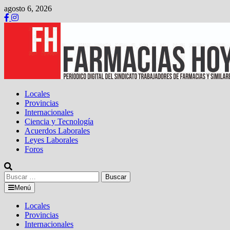
Saltar
agosto 6, 2026
al
contenido
Locales
Provincias
Internacionales
Ciencia y Tecnología
Acuerdos Laborales
Leyes Laborales
Foros
Buscar:
Menú
Locales
Provincias
Internacionales