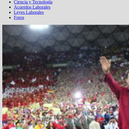
Ciencia y Tecnología
Acuerdos Laborales
Leyes Laborales
Foros