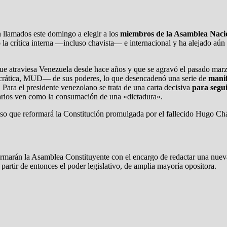
 llamados este domingo a elegir a los
miembros de la Asamblea Naci
o la crítica interna —incluso chavista— e internacional y ha alejado aún
 que atraviesa Venezuela desde hace años y que se agravó el pasado ma
rática, MUD— de sus poderes, lo que desencadenó una serie de
manif
Para el presidente venezolano se trata de una carta decisiva
para segu
arios ven como la consumación de una «dictadura».
oceso que reformará la Constitución promulgada por el fallecido Hugo C
rmarán la Asamblea Constituyente con el encargo de redactar una nueva
artir de entonces el poder legislativo, de amplia mayoría opositora.