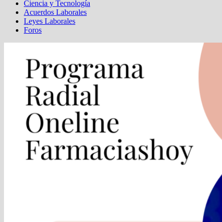
Ciencia y Tecnología
Acuerdos Laborales
Leyes Laborales
Foros