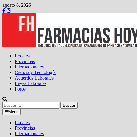
Saltar
agosto 6, 2026
al
contenido
Locales
Provincias
Internacionales
Ciencia y Tecnología
Acuerdos Laborales
Leyes Laborales
Foros
Buscar:
Menú
Locales
Provincias
Internacionales