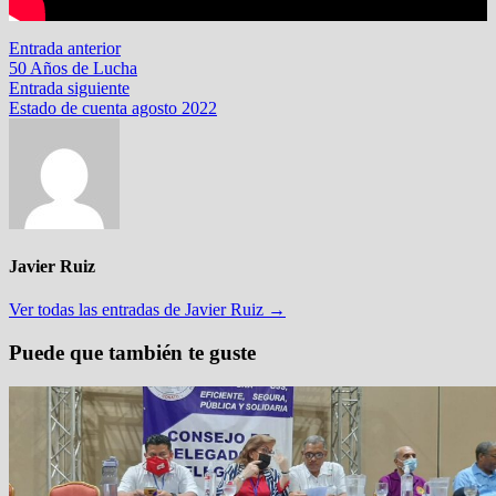
Navegación
Entrada
Entrada anterior
anterior:
50 Años de Lucha
de
Entrada
Entrada siguiente
entradas
siguiente:
Estado de cuenta agosto 2022
Javier Ruiz
Ver todas las entradas de Javier Ruiz →
Puede que también te guste