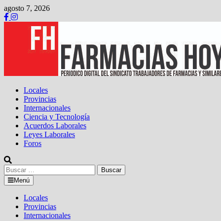
Saltar
agosto 7, 2026
al
contenido
Locales
Provincias
Internacionales
Ciencia y Tecnología
Acuerdos Laborales
Leyes Laborales
Foros
Buscar:
Menú
Locales
Provincias
Internacionales