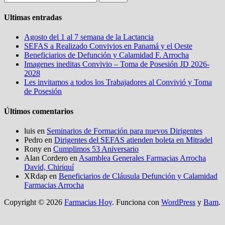
Ultimas entradas
Agosto del 1 al 7 semana de la Lactancia
SEFAS a Realizado Convivios en Panamá y el Oeste
Beneficiarios de Defunción y Calamidad F. Arrocha
Imagenes ineditas Convivio – Toma de Posesión JD 2026-
2028
Les invitamos a todos los Trabajadores al Convivió y Toma
de Posesión
Últimos comentarios
luis
en
Seminarios de Formación para nuevos Dirigentes
Pedro
en
Dirigentes del SEFAS atienden boleta en Mitradel
Rony
en
Cumplimos 53 Aniversario
Alan Cordero
en
Asamblea Generales Farmacias Arrocha
David, Chiriquí
XRdap
en
Beneficiarios de Cláusula Defunción y Calamidad
Farmacias Arrocha
Copyright © 2026
Farmacias Hoy
. Funciona con
WordPress
y
Bam
.